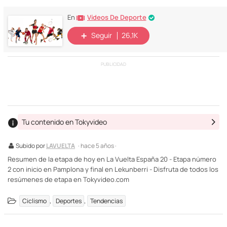
Vídeos De Deporte
En
Seguir
26,1K
PUBLICIDAD
Tu contenido en Tokyvideo
Subido por
LAVUELTA
· hace 5 años ·
Resumen de la etapa de hoy en La Vuelta España 20 - Etapa número
2 con inicio en Pamplona y final en Lekunberri - Disfruta de todos los
resúmenes de etapa en Tokyvideo.com
,
,
Ciclismo
Deportes
Tendencias