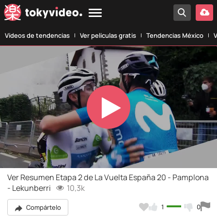
Vídeos de tendencias
Ver películas gratis
Tendencias México
V
Play
Video
Ver Resumen Etapa 2 de La Vuelta España 20 - Pamplona
- Lekunberri
10,3k
1
0
Compártelo