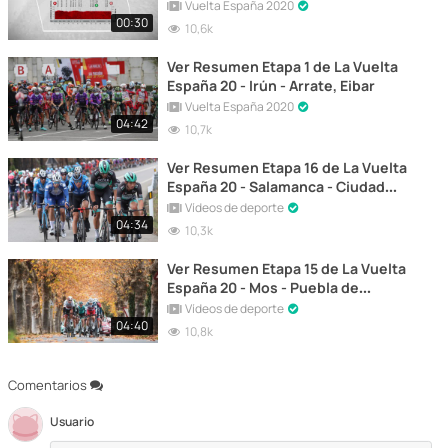
Zarzuela - Madrid
Vuelta España 2020
00:30
10,6k
Ver Resumen Etapa 1 de La Vuelta
España 20 - Irún - Arrate, Eibar
Vuelta España 2020
04:42
10,7k
Ver Resumen Etapa 16 de La Vuelta
España 20 - Salamanca - Ciudad
Rodrigo
Vídeos de deporte
04:34
10,3k
Ver Resumen Etapa 15 de La Vuelta
España 20 - Mos - Puebla de
Sanabria
Vídeos de deporte
04:40
10,8k
Comentarios
Usuario