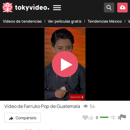
Vídeos de tendencias
Ver películas gratis
Tendencias México
V
Play
Video
Vídeo de Farruko Pop de Guatemala
54
0
0
Compártelo