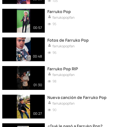
105
Farruko Pop
farrukopopfan
95
00:57
Fotos de Farruko Pop
farrukopopfan
96
00:48
Farruko Pop RIP
farrukopopfan
98
01:30
Nueva canción de Farruko Pop
farrukopopfan
90
00:27
¿Qué le pasó a Farruko Pop?