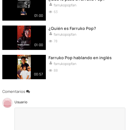
farrukopopfan
63
01:00
¿Quién es Farruko Pop?
farrukopopfan
78
01:00
Farruko Pop hablando en inglés
farrukopopfan
88
00:57
Comentarios
Usuario