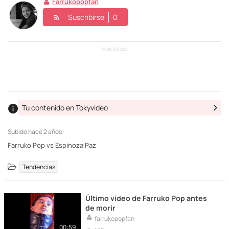
Farrukopopfan
Suscribirse
0
PUBLICIDAD
Tu contenido en Tokyvideo
Subido
hace 2 años ·
Farruko Pop vs Espinoza Paz
Tendencias
Último vídeo de Farruko Pop antes
de morir
farrukopopfan
00:59