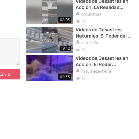
Vídeos de Desastres en
Acción: La Realidad
Cruda de la Naturaleza
docunatura
02:03
77
Vídeos de Desastres
Naturales: El Poder de la
Madre Naturaleza
naturelife
19:12
94
Vídeos de Desastres en
Acción: El Poder
Imparable de la
naturalezaytierra
Naturaleza
02:33
74