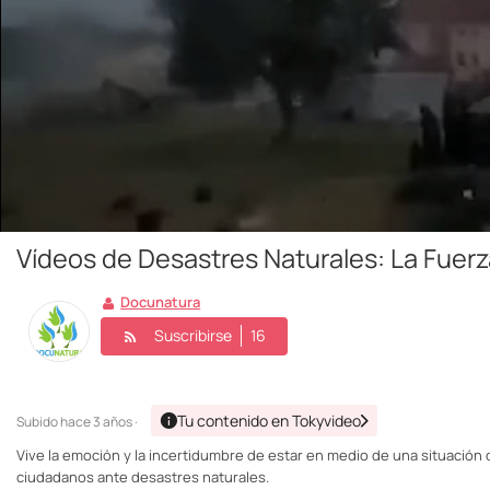
Vídeos de Desastres Naturales: La Fuerz
Docunatura
Suscribirse
16
Tu contenido en Tokyvideo
Subido
hace 3 años ·
Vive la emoción y la incertidumbre de estar en medio de una situación
ciudadanos ante desastres naturales.