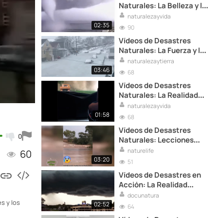
Naturales: La Belleza y la
Tragedia de la Naturaleza
naturalezayvida
02:35
90
Vídeos de Desastres
Naturales: La Fuerza y la
Fragilidad de la Vida
naturalezaytierra
03:46
68
Vídeos de Desastres
Naturales: La Realidad
Cruda de la Naturaleza
naturalezayvida
01:58
68
Vídeos de Desastres
0
Naturales: Lecciones
Aprendidas de la
naturelife
60
Naturaleza
03:20
51
Vídeos de Desastres en
Acción: La Realidad
Cruda de la Naturaleza
docunatura
s y los
02:52
64