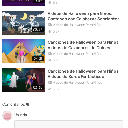
14:16
5,3k
Vídeos de Halloween para Niños:
Cantando con Calabazas Sonrientes
Vídeos de Halloween Para Niños
03:42
5,8k
Canciones de Halloween para Niños:
Vídeos de Cazadores de Dulces
Vídeos de Halloween Para Niños
04:21
5,7k
Canciones de Halloween para Niños:
Vídeos de Seres Fantásticos
Vídeos de Halloween Para Niños
03:36
5,3k
Comentarios
Usuario