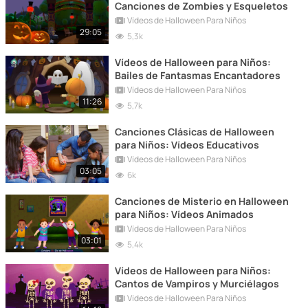
Canciones de Zombies y Esqueletos
Vídeos de Halloween Para Niños
29:05
5,3k
Vídeos de Halloween para Niños:
Bailes de Fantasmas Encantadores
Vídeos de Halloween Para Niños
11:26
5,7k
Canciones Clásicas de Halloween
para Niños: Vídeos Educativos
Vídeos de Halloween Para Niños
03:05
6k
Canciones de Misterio en Halloween
para Niños: Vídeos Animados
Vídeos de Halloween Para Niños
03:01
5,4k
Vídeos de Halloween para Niños:
Cantos de Vampiros y Murciélagos
Vídeos de Halloween Para Niños