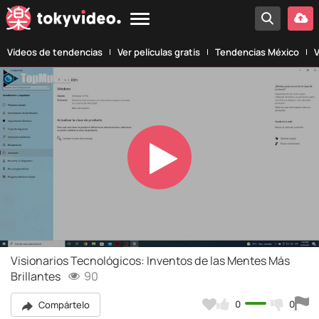
Vídeos de tendencias
Ver películas gratis
Tendencias México
V
Play
Video
Visionarios Tecnológicos: Inventos de las Mentes Más
Brillantes
90
0
0
Compártelo