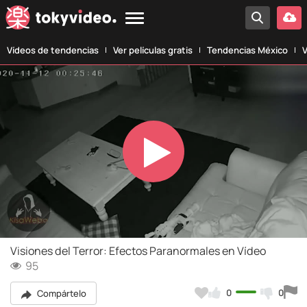
Vídeos de tendencias
Ver películas gratis
Tendencias México
V
Play
Video
Visiones del Terror: Efectos Paranormales en Vídeo
95
0
0
Compártelo