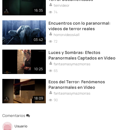
terrvideor
16:35
74
Encuentros con lo paranormal:
videos de terror reales
horrorvideos4all
03:42
72
Luces y Sombras: Efectos
Paranormales Captados en Video
fantasmasymazmorras
10:25
65
Ecos del Terror: Fenómenos
Paranormales en Video
fantasmasymazmorras
18:09
90
Comentarios
Usuario