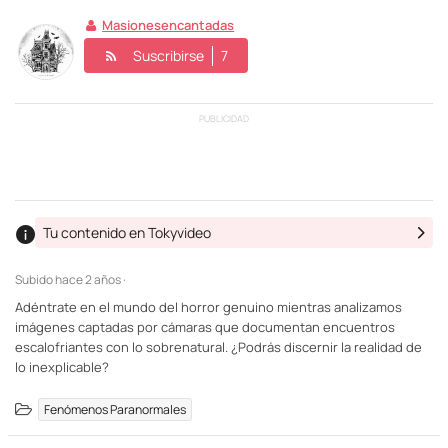
Masionesencantadas
Suscribirse
7
PUBLICIDAD
Tu contenido en Tokyvideo
Subido
hace 2 años ·
Adéntrate en el mundo del horror genuino mientras analizamos
imágenes captadas por cámaras que documentan encuentros
escalofriantes con lo sobrenatural. ¿Podrás discernir la realidad de
lo inexplicable?
Fenómenos Paranormales