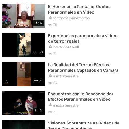
El Horror en la Pantalla: Efectos
Paranormales en Vídeo
fantasmasymazmorras
14:07
70
Experiencias paranormales: videos
de terror reales
horrorvideos4all
00:59
71
La Realidad del Terror: Efectos
Paranormales Captados en Cámara
elextraterrestre
22:31
64
Encuentros con lo Desconocido:
Efectos Paranormales en Vídeo
elextraterrestre
11:27
81
Visiones Sobrenaturales: Videos de
Terror Documentados