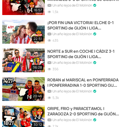
LIGA SMARTBANK 2019/20
Un año lejos de El Molinón
16:57
1,5k
¡POR FIN UNA VICTORIA! ELCHE 0-1
SPORTING de GIJÓN | LIGA
SMARTBANK 2019/20
Un año lejos de El Molinón
22:51
435
NORTE a SUR en COCHE | CÁDIZ 3-1
SPORTING de GIJÓN | LIGA
SMARTBANK 2019/20
Un año lejos de El Molinón
36:28
356
ROBAN al MARISCAL en PONFERRADA
| PONFERRADINA 1-0 SPORTING GIJÓN
| LIGA SMARTBANK 2019/2020
Un año lejos de El Molinón
20:46
5,3k
GRIPE, FRIO y PARACETAMOL |
ZARAGOZA 2-0 SPORTING de GIJÓN |
LIGA SMARTBANK 2019/20
Un año lejos de El Molinón
30:12
7,2k