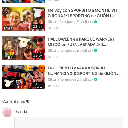
Me voy con SPURSITO a MONTILIVI |
GIRONA 1-1 SPORTING de GIJÓN |
Jornada 1 Liga SmartBank 2019/20
Un año lejos de El Molinón
23:44
682
HALLOWEEN en PARQUE WARNER |
MIEDO en FUENLABRADA 2-0
SPORTING de GIJÓN | LIGA
Un año lejos de El Molinón
SMARTBANK 2019/20
29:07
695
FRIO, VIENTO y VAR en SORIA |
NUMANCIA 2-0 SPORTING de GIJÓN |
LIGA SMARTBANK 2019/20
Un año lejos de El Molinón
31:05
5,4k
Comentarios
Usuario