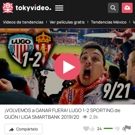
Vídeos de tendencias
Ver películas gratis
Tendencias México
V
Play
Video
¡VOLVEMOS a GANAR FUERA! LUGO 1-2 SPORTING de
GIJÓN | LIGA SMARTBANK 2019/20
2,8k
24
0
Compártelo