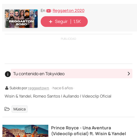
Reggaeton 2020
En
Seguir
1,5K
PUBLICIDAD
Tu contenido en Tokyvideo
Subido por
reggaetown
· hace 6 años ·
Wisin & Yandel, Romeo Santos | Aullando | Videoclip Oficial
Música
Prince Royce - Una Aventura
(Videoclip oficial) ft. Wisin & Yandel