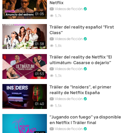
Netflix
Vídeos de ficción
01:05
5,7k
Tráiler del reality español “First
Class”
Vídeos de ficción
01:38
5,8k
Tráiler del reality de Netflix “El
ultimátum: Casarse o dejarlo”
Vídeos de ficción
01:53
5,3k
Tráiler de “Insiders”, el primer
reality de Netflix España
Vídeos de ficción
01:40
5,5k
“Jugando con fuego” ya disponible
en Netflix | Tráiler final
Vídeos de ficción