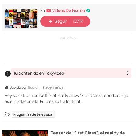
Vídeos De Ficción
En
Seguir
127,1K
PUBLICIDAD
Tu contenido en Tokyvideo
Subido por
ficcion
· hace 4 años ·
Hoy se estrena en Netflix el reality show “First Class”, donde el lujo
es el protagonista. Este es su tráiler final.
Programas de televisión
Teaser de “First Class”, el reality de