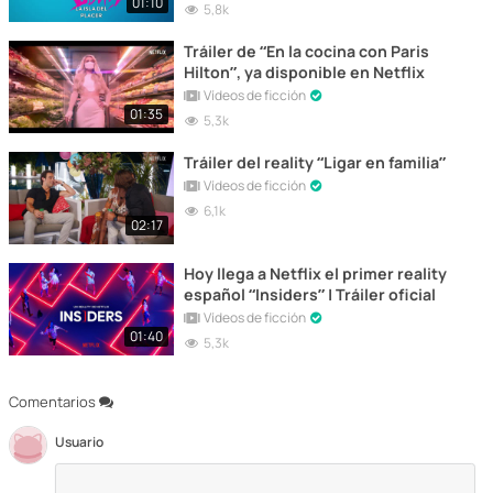
01:10
5,8k
Tráiler de “En la cocina con Paris
Hilton”, ya disponible en Netflix
Vídeos de ficción
01:35
5,3k
Tráiler del reality “Ligar en familia”
Vídeos de ficción
6,1k
02:17
Hoy llega a Netflix el primer reality
español “Insiders” | Tráiler oficial
Vídeos de ficción
01:40
5,3k
Comentarios
Usuario