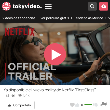
Vídeos de tendencias
Ver películas gratis
Tendencias México
V
Play
Video
Ya disponible el nuevo reality de Netflix “First Class” |
Tráiler
5,1k
0
0
Compártelo