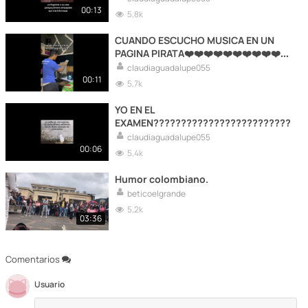
00:13
5,8k
CUANDO ESCUCHO MUSICA EN UN
PAGINA PIRATA❤️❤️❤️❤️❤️❤️❤️❤️❤️❤️❤️
❤️❤️❤️❤️❤️❤️❤️❤️❤️❤️❤️❤️❤️❤️❤️❤️❤️❤️
claudiaguadalupe055
❤️❤️❤️❤️
00:11
5,7k
YO EN EL
EXAMEN????????????????????????????
claudiaguadalupe055
00:06
5,4k
Humor colombiano.
beticoelgrande
5,2k
03:36
Comentarios
Usuario