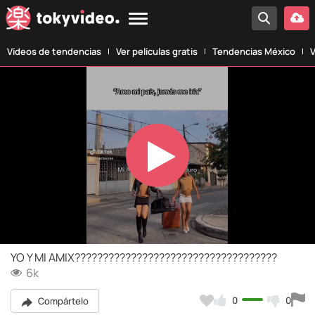
Vídeos de tendencias
Ver películas gratis
Tendencias México
V
Play
Video
YO Y MI AMIX????????????????????????????????????
6k
0
0
Compártelo