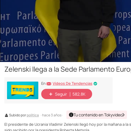
Zelenski llega a la Sede Parlamento Eur
Vídeos De Tendencias
En
Seguir
582,8K
Tu contenido en Tokyvideo
Subido por
politica
· hace 3 años ·
El presidente de Ucrania Vladimir Zelenski llegó hoy por la mañana a l
sido recibido por la presidenta Roberta Metsola.