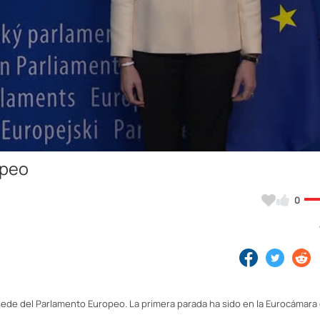
Video
opeo
0
a sede del Parlamento Europeo. La primera parada ha sido en la Eurocámar