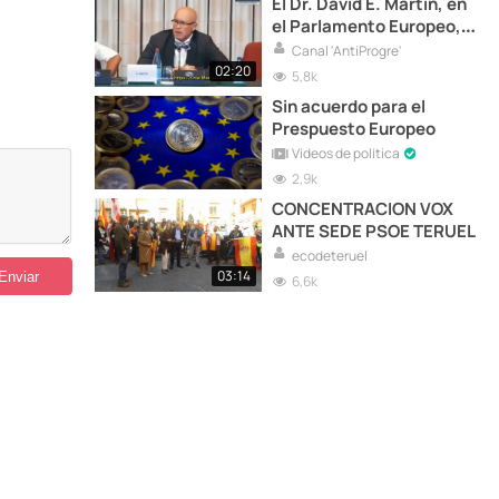
El Dr. David E. Martin, en
el Parlamento Europeo,
solicita la destrucción
Canal 'AntiProgre'
total de la Organización
02:20
5,8k
Mundial de la Salud (OMS)
Sin acuerdo para el
Prespuesto Europeo
Vídeos de política
2,9k
CONCENTRACION VOX
ANTE SEDE PSOE TERUEL
ecodeteruel
03:14
6,6k