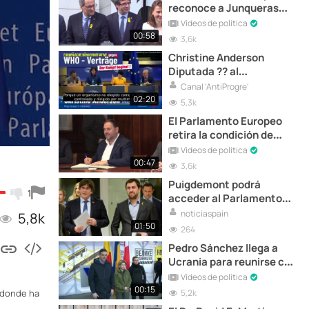
reconoce a Junqueras
como Eurodiputado
Vídeos de política
00:58
3,6k
Christine Anderson
Diputada ?? al
Parlamento Europeo
Canal 'AntiProgre'
02:20
5,3k
El Parlamento Europeo
retira la condición de
Eurodiputado a
Vídeos de política
Junqueras
00:47
3,6k
Puigdemont podrá
1
acceder al Parlamento
Europeo como
noticiaspain
5,8k
eurodiputado
01:50
264
Pedro Sánchez llega a
Ucrania para reunirse con
Zelenski
Vídeos de política
00:15
5,2k
a donde ha