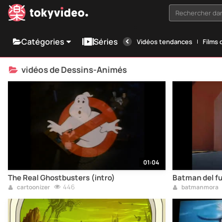
Rechercher dan
Catégories
Séries
Vidéos tendances
Films 
vidéos de Dessins-Animés
01:04
The Real Ghostbusters (intro)
Batman del fu
446
cartoonizer
batmanmora