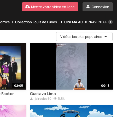
Mettre votre vidéo en ligne
Connexion
Comics
Collection Louis de Funès .
CINÉMA ACTION/AVENTURE.
Vidéos les plus populaires
02:05
00:18
e Factor
Gustavo Lima
5,8k
jairceles60