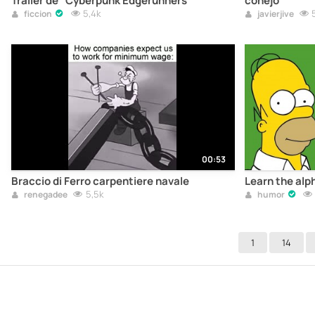
Tráiler de “Cyberpunk Edgerunners”
conejo
5,4k
ficcion
javierjive
00:53
Braccio di Ferro carpentiere navale
Learn the al
5,5k
renegadee
humor
1
14