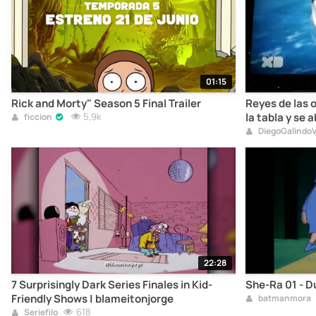
01:15
Rick and Morty" Season 5 Final Trailer
Reyes de las 
5,9k
la tabla y se 
ficcion
DiegoGalindo
22:28
7 Surprisingly Dark Series Finales in Kid-
She-Ra 01 - D
Friendly Shows | blameitonjorge
batmanmora
618
Seriefilo