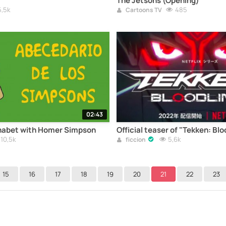
The Jetsons (Opening)
5,5k
485
Cartoons TV
02:43
phabet with Homer Simpson
Official teaser of "Tekken: Blo
10,5k
5,6k
ficcion
15
16
17
18
19
20
21
22
23