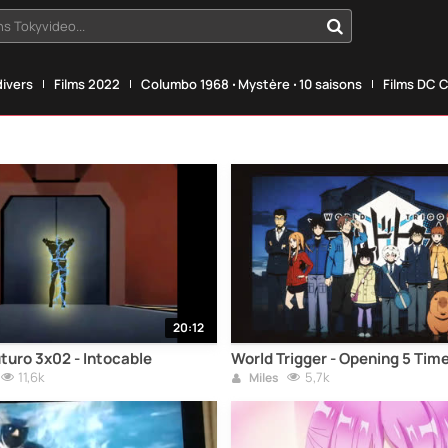
s Tokyvideo...
divers
Films 2022
Columbo 1968 ‧ Mystère ‧ 10 saisons
Films DC 
20:12
turo 3x02 - Intocable
World Trigger - Opening 5 Tim
11,6k
5,7k
Miles