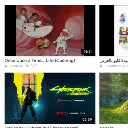
01:41
Once Upon a Time...Life (Opening)
يدة كايو بالعربي
607
GokuHD
juanchi.migu
02:59