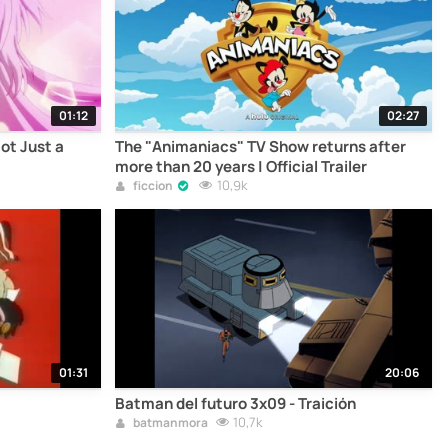
01:12
02:27
Not Just a
The "Animaniacs" TV Show returns after
more than 20 years | Official Trailer
10,9k
ficcion
01:31
20:06
Batman del futuro 3x09 - Traición
10,7k
batmanmora