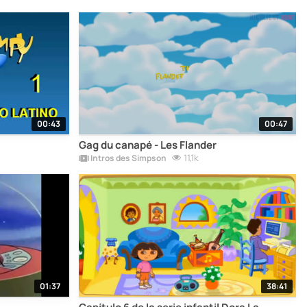
00:43
00:47
Gag du canapé - Les Flander
11,1k
Intros des Simpson
01:37
38:41