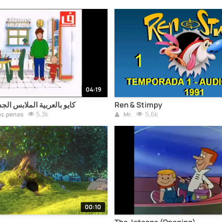
04:19
كايو بالعربية الملابس الجد
Ren & Stimpy
5,3k
5,6k
ez.penas
Mr.
00:10