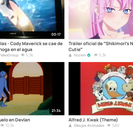
00:17
olas - Cody Maverick se cae de
Tráiler oficial de “Shikimori’s 
ahoga en el agua
Cutie”
5,3k
5,3k
VideoGroup
ficcion
21:34
uelo en Devlan
Alfred J. Kwak (Theme)
10,3k
580
Dibujos Animados