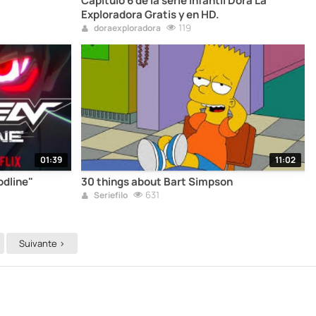
Capítulo 6 de la serie infantil Dora La
Exploradora Gratis y en HD.
119
doraexploradora
01:39
11:02
odline"
30 things about Bart Simpson
631
Seriefilo
Suivante >