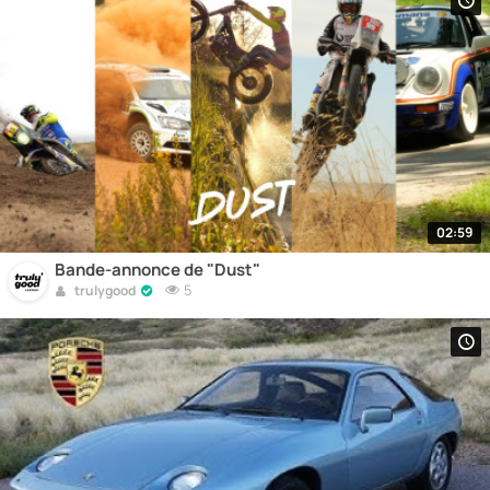
02:59
Bande-annonce de "Dust"
5
trulygood