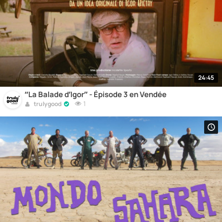
24:45
“La Balade d’Igor” - Épisode 3 en Vendée
1
trulygood