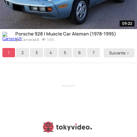
09:22
Porsche 928 | Muscle Car Aleman (1978-1995)
586
Carrera4S
1
2
3
4
5
6
7
8
Suivante >
PUBLICITÉ