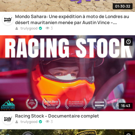
01:30:32
Mondo Sahara: Une expédition à moto de Londres au
désert mauritanien menée par Austin Vince –
Motocross
3
trulygood
16:43
Racing Stock – Documentaire complet
3
trulygood