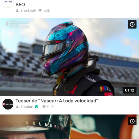
SEO
5,1k
nextbell
01:12
Teaser de “Nascar: A toda velocidad”
6,2k
ficcion