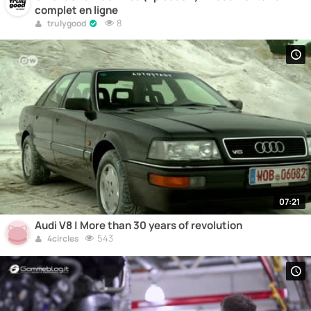
complet en ligne
8
trulygood
07:21
Audi V8 | More than 30 years of revolution
543
4circles