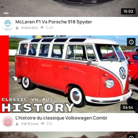
15:02
McLaren P1 Vs Porsche 918 Spyder
5,4k
motoreto
04:54
L'histoire du classique Volkswagen Combi
316
VW R Line