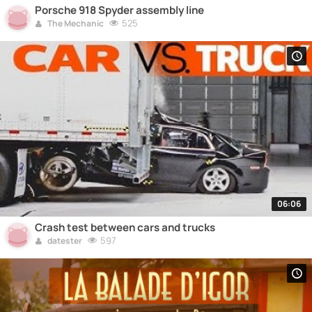
Porsche 918 Spyder assembly line
525
The Mechanic
06:06
Crash test between cars and trucks
597
datester