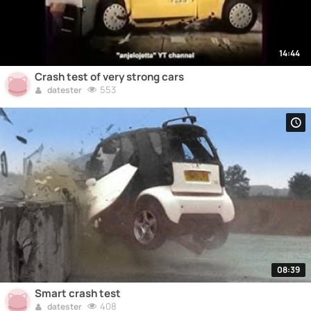
14:44
Crash test of very strong cars
553
datester
08:39
Smart crash test
408
datester