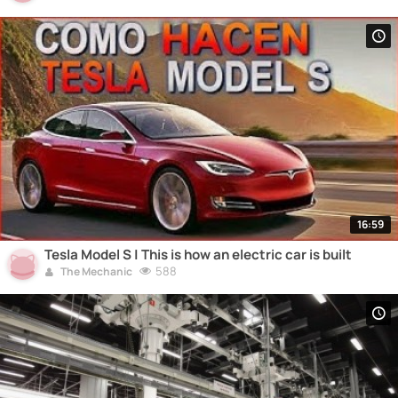
16:59
Tesla Model S | This is how an electric car is built
588
The Mechanic