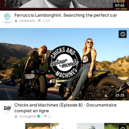
07:45
Ferruccio Lamborghini. Searching the perfect car
4,5k
motoreto
23:25
Chicks and Machines (Épisode 8) - Documentaire
complet en ligne
2
trulygood