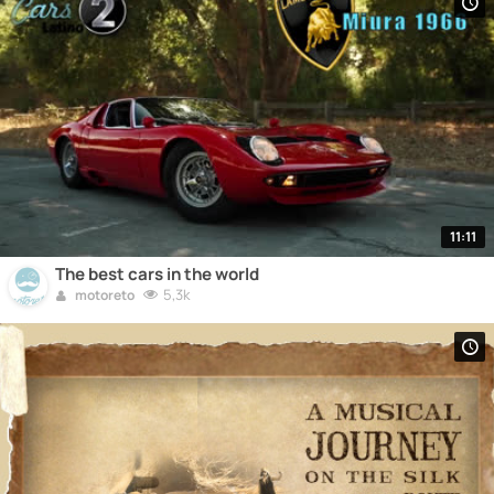
11:11
The best cars in the world
5,3k
motoreto