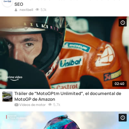
SEO
5,1k
nextbell
02:40
Tráiler de “MotoGPtm Unlimited”, el documental de
MotoGP de Amazon
5,7k
Vídeos de motor