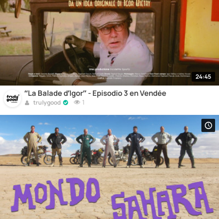
24:45
“La Balade d’Igor” - Episodio 3 en Vendée
1
trulygood