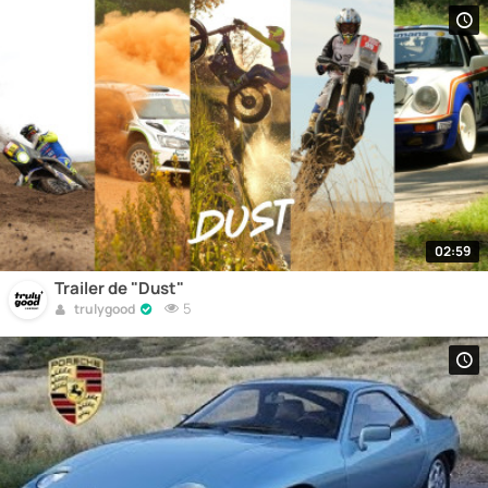
02:59
Trailer de "Dust"
5
trulygood