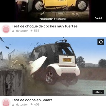
14:44
Test de choque de coches muy fuertes
553
datester
08:39
Test de coche en Smart
408
datester