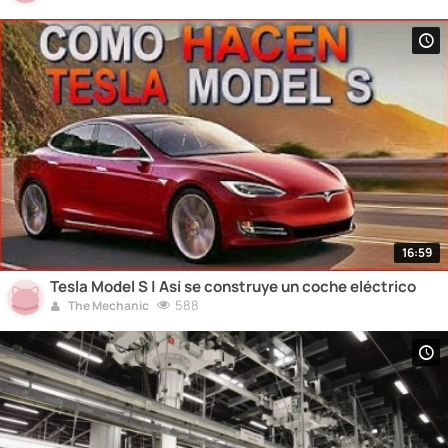
16:59
Tesla Model S | Así se construye un coche eléctrico
588
The Mechanic