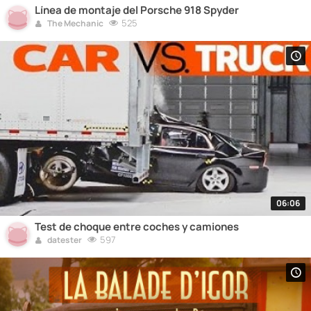
Línea de montaje del Porsche 918 Spyder
525
The Mechanic
06:06
Test de choque entre coches y camiones
597
datester