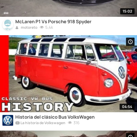
15:02
McLaren P1 Vs Porsche 918 Spyder
5,4k
motoreto
04:54
Historia del clásico Bus VolksWagen
316
La historia de Volkswagen