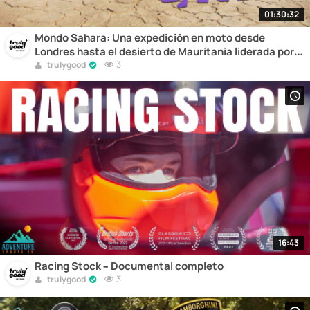
01:30:32
Mondo Sahara: Una expedición en moto desde
Londres hasta el desierto de Mauritania liderada por
Austin Vince – Motocross
3
trulygood
16:43
Racing Stock – Documental completo
3
trulygood