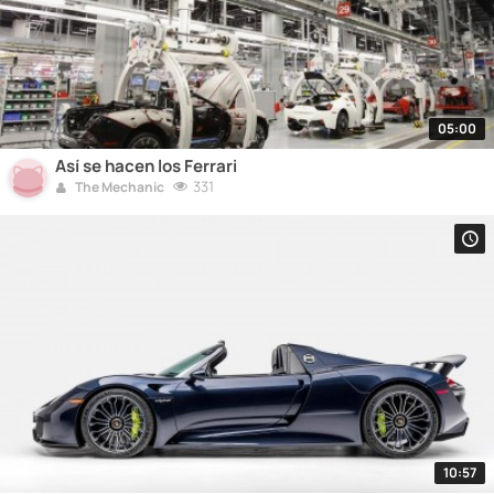
05:00
Así se hacen los Ferrari
331
The Mechanic
10:57