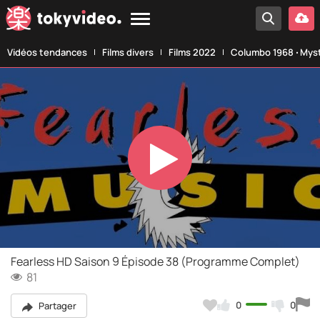
Vidéos tendances
Films divers
Films 2022
Columbo 1968 ‧ Myst
Play
Video
Fearless HD Saison 9 Épisode 38 (Programme Complet)
81
0
0
Partager