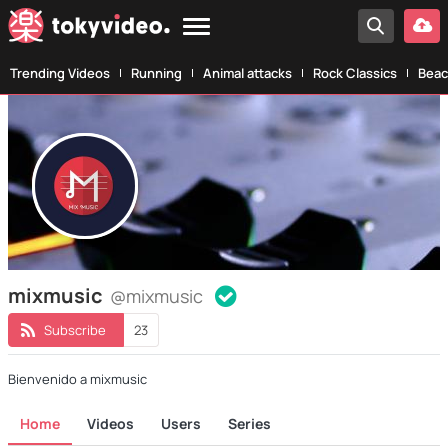
Trending Videos
Running
Animal attacks
Rock Classics
Beac
mixmusic
@mixmusic
Subscribe
23
Bienvenido a mixmusic
Home
Videos
Users
Series