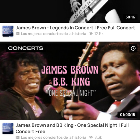
58:16
James Brown - Legends In Concert | Free Full Concert
12.5k
Los mejores conciertos de la historia
01:03:15
James Brown and BB King - One Special Night | Full
Concert Free
8.3k
Los mejores conciertos de la historia