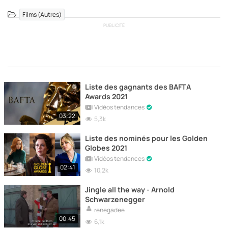
Films (Autres)
PUBLICITÉ
Liste des gagnants des BAFTA
Awards 2021
Vidéos tendances
03:22
5,3k
Liste des nominés pour les Golden
Globes 2021
Vidéos tendances
02:41
10,2k
Jingle all the way - Arnold
Schwarzenegger
renegadee
00:45
6,1k