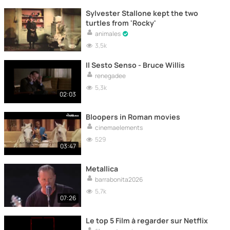
Sylvester Stallone kept the two
turtles from 'Rocky'
animales
3,5k
Il Sesto Senso - Bruce Willis
renegadee
5,3k
02:03
Bloopers in Roman movies
cinemaelements
529
03:47
Metallica
barrabonita2026
5,7k
07:26
Le top 5 Film à regarder sur Netflix