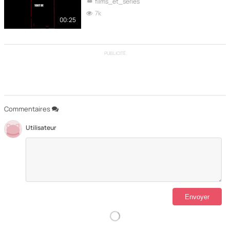
films_et_series
7k
00:25
PUBLICITÉ
Commentaires
Utilisateur