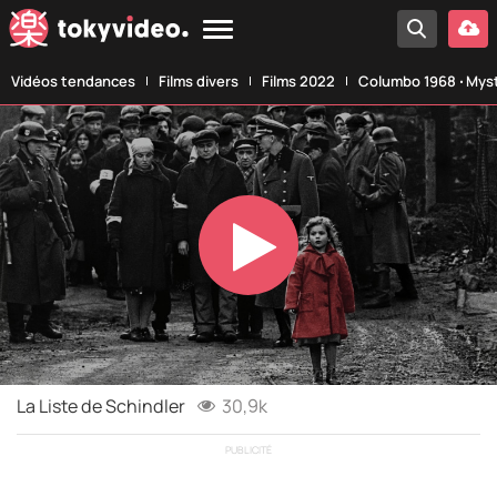
Vidéos tendances
Films divers
Films 2022
Columbo 1968 ‧ Myst
Play
Video
La Liste de Schindler
30,9k
PUBLICITÉ