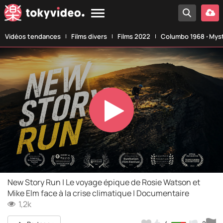
Vidéos tendances
Films divers
Films 2022
Columbo 1968 ‧ Myst
Play
Video
New Story Run | Le voyage épique de Rosie Watson et
Mike Elm face à la crise climatique | Documentaire
1,2k