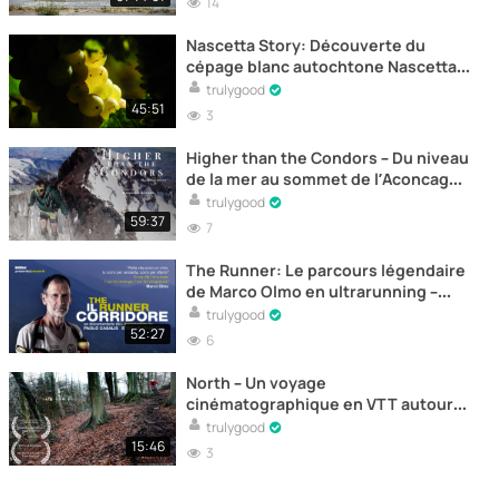
14
Nascetta Story: Découverte du
cépage blanc autochtone Nascetta
dans les Langhe avec Nemo –
trulygood
Documentaire
45:51
3
Higher than the Condors – Du niveau
de la mer au sommet de l’Aconcagua
- Documentaire
trulygood
59:37
7
The Runner: Le parcours légendaire
de Marco Olmo en ultrarunning –
Documentaire
trulygood
52:27
6
North – Un voyage
cinématographique en VTT autour
de Sheffield - Documentaire
trulygood
15:46
3