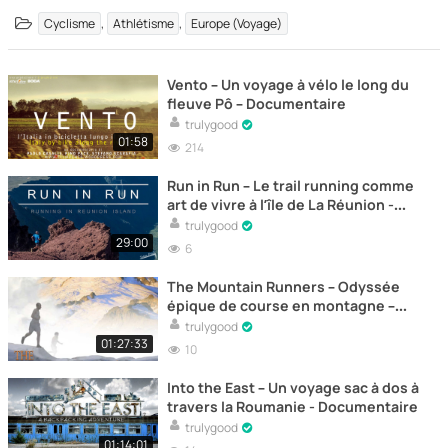
,
,
Cyclisme
Athlétisme
Europe (Voyage)
Vento – Un voyage à vélo le long du
fleuve Pô – Documentaire
trulygood
01:58
214
Run in Run – Le trail running comme
art de vivre à l’île de La Réunion -
Documentaire
trulygood
29:00
6
The Mountain Runners – Odyssée
épique de course en montagne –
Documentaire
trulygood
01:27:33
10
Into the East – Un voyage sac à dos à
travers la Roumanie - Documentaire
trulygood
01:14:01