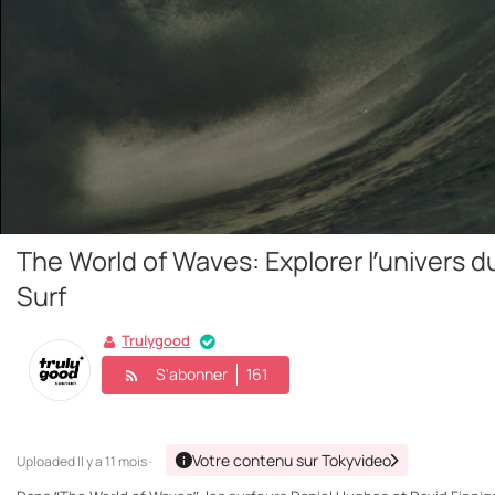
The World of Waves: Explorer l’univers d
Surf
Trulygood
S'abonner
161
Votre contenu sur Tokyvideo
Uploaded
Il y a 11 mois ·