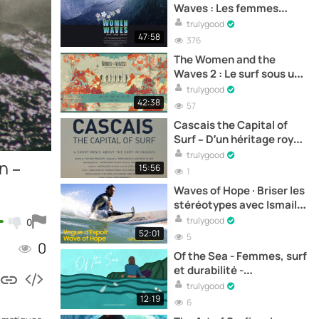
Waves : Les femmes
défient et revendiquent
trulygood
leur place dans le monde
47:58
376
du surf - Documentaire
The Women and the
complet en ligne
Waves 2 : Le surf sous une
perspective féminine -
trulygood
Documentaire complet
42:38
57
en ligne
Cascais the Capital of
Surf – D’un héritage royal
à la capitale du surf –
trulygood
n –
Documentaire
15:56
1
Waves of Hope · Briser les
stéréotypes avec Ismail -
Documental
trulygood
0
52:01
5
0
Of the Sea - Femmes, surf
et durabilité -
Documentaire complet
trulygood
en ligne
12:19
6