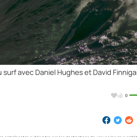
Video
u surf avec Daniel Hughes et David Finniga
0