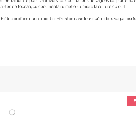
n entraînent le public à travers les destinations de vagues les plus emb
antes de l’océan, ce documentaire met en lumière la culture du surf.
athlètes professionnels sont confrontés dans leur quête de la vague parfa