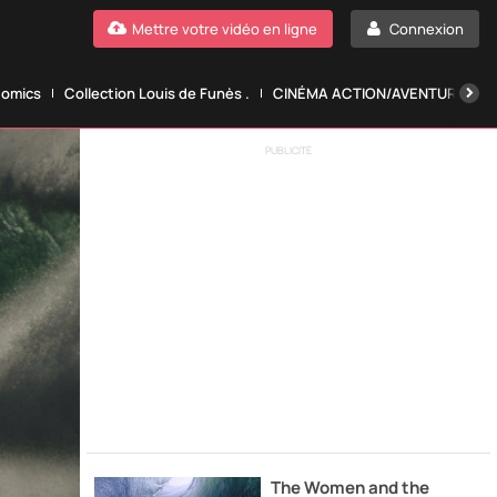
Mettre votre vidéo en ligne
Connexion
Comics
Collection Louis de Funès .
CINÉMA ACTION/AVENTURE.
PUBLICITÉ
The Women and the