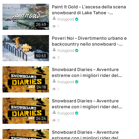
Paint It Gold – L’ascesa della scena
snowboard di Lake Tahoe -
Documentario
trulygood
26:49
1
Poveri Noi – Divertimento urbano e
backcountry nello snowboard -
Documentario
trulygood
50:53
3
Snowboard Diaries – Avventure
estreme con i migliori rider del
mondo – Documentario (Episodio 5)
trulygood
24:18
1
Snowboard Diaries – Avventure
estreme con i migliori rider del
mondo – Documentario (Episodio 4)
trulygood
24:24
0
Snowboard Diaries – Avventure
estreme con i migliori rider del