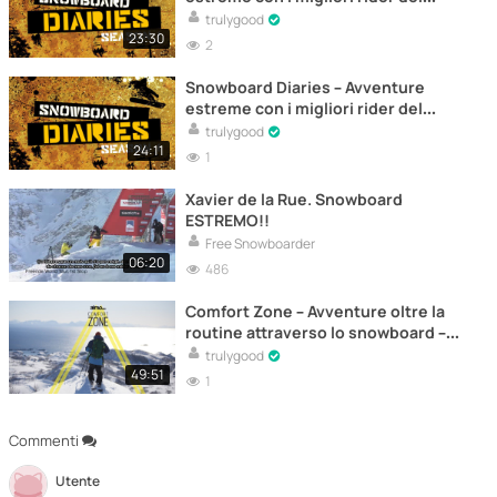
mondo – Documentario (Episodio 2)
trulygood
23:30
2
Snowboard Diaries – Avventure
estreme con i migliori rider del
mondo – Documentario (Episodio 1)
trulygood
24:11
1
Xavier de la Rue. Snowboard
ESTREMO!!
Free Snowboarder
06:20
486
Comfort Zone – Avventure oltre la
routine attraverso lo snowboard –
Documentario
trulygood
49:51
1
Commenti
Utente