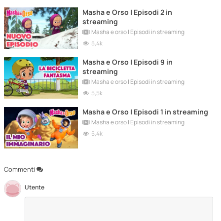
Masha e Orso | Episodi 2 in
streaming
Masha e orso | Episodi in streaming
5,4k
Masha e Orso | Episodi 9 in
streaming
Masha e orso | Episodi in streaming
5,5k
Masha e Orso | Episodi 1 in streaming
Masha e orso | Episodi in streaming
5,4k
Commenti
Utente