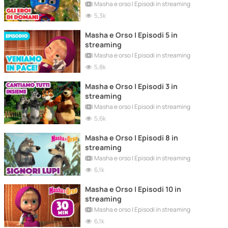
Masha e orso | Episodi in streaming
5,3k
Masha e Orso | Episodi 5 in
streaming
Masha e orso | Episodi in streaming
5,8k
Masha e Orso | Episodi 3 in
streaming
Masha e orso | Episodi in streaming
5,6k
Masha e Orso | Episodi 8 in
streaming
Masha e orso | Episodi in streaming
6,1k
Masha e Orso | Episodi 10 in
streaming
Masha e orso | Episodi in streaming
6,1k