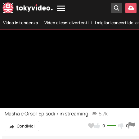
Video in tendenza
Video di cani divertenti
I migliori concerti della
Masha e Orso | Episodi 7 in streaming
5,7k
0
0
Condividi