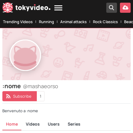
Trending Videos
Running
Animal attacks
Rock Classics
Beac
:nome
@mashaeorso
Subscribe
1
Benvenuto a :nome
Home
Videos
Users
Series