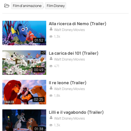
,
Film d'animazione
Film Disney
Alla ricerca di Nemo (Trailer)
Walt Disney Movies
1,3k
01:52
La carica dei 101 (Trailer)
Walt Disney Movies
471
00:49
Il re leone (Trailer)
Walt Disney Movies
1,8k
02:25
Lilli e il vagabondo (Trailer)
Walt Disney Movies
1,3k
01:38