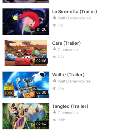
La Sirenetta (Trailer)
Walt Disney Movies
741
01:26
Cars (Trailer)
Cinemaniak
1,4k
02:06
Wall-e (Trailer)
Walt Disney Movies
744
02:30
Tangled (Trailer)
Cinemaniak
2,8k
02:04