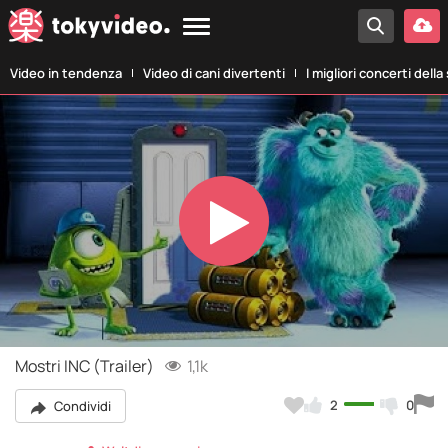
Video in tendenza
Video di cani divertenti
I migliori concerti della
Play
Video
Mostri INC (Trailer)
1,1k
2
0
Condividi