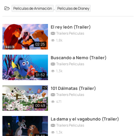
,
Películas de Animación
Películas de Disney
El rey león (Trailer)
Trailers Peliculas
1,8k
02:25
Buscando a Nemo (Trailer)
Trailers Peliculas
1,3k
01:52
101 Dálmatas (Trailer)
Trailers Peliculas
471
00:49
La dama y el vagabundo (Trailer)
Trailers Peliculas
1,3k