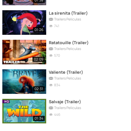
01:38
La sirenita (Trailer)
Trailers Peliculas
741
01:26
Ratatouille (Trailer)
Trailers Peliculas
570
02:09
Valiente (Trailer)
Trailers Peliculas
834
02:31
Salvaje (Trailer)
Trailers Peliculas
446
01:34