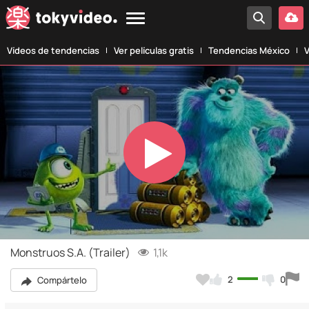
Vídeos de tendencias
Ver películas gratis
Tendencias México
V
Play
Video
Monstruos S.A. (Trailer)
1,1k
2
0
Compártelo