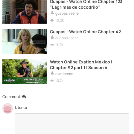
Guapas - Watch Online Chapter 123
"Lágrimas de cocodrilo"
guapaslaserie
10,2k
Guapas - Watch Online Chapter 42
guapaslaserie
11,2k
Watch Online Exatlon Mexico |
Chapter 92 part 1 | Season 4
exatlonmx
10,7k
Commenti
Utente