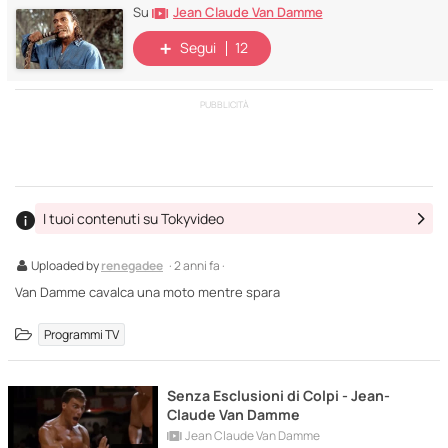
Jean Claude Van Damme
Su
Segui
12
PUBBLICITÀ
I tuoi contenuti su Tokyvideo
Uploaded by
renegadee
· 2 anni fa ·
Van Damme cavalca una moto mentre spara
Programmi TV
Senza Esclusioni di Colpi - Jean-
Claude Van Damme
Jean Claude Van Damme