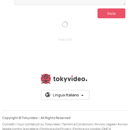
PUBBLICITÀ
Lingua:
Italiano
Copyright © Tokyvideo –
All Rights Reserved
Contatti
|
I tuoi contenuti su Tokyvideo
|
Termini e Condizioni
|
Avviso Legale
|
Avviso
legale contro la pirateria
|
Politica sulla Privacy
|
Politica sui cookie
|
DMCA