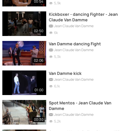
00:54
5,9k
Kickboxer - dancing Fighter - Jean
Claude Van Damme
Jean Claude Van Damme
02:50
6k
Van Damme dancing Fight
Jean Claude Van Damme
5,3k
02:06
Van Damme kick
Jean Claude Van Damme
6,1k
01:00
Spot Mentos - Jean Claude Van
Damme
Jean Claude Van Damme
00:30
5,2k