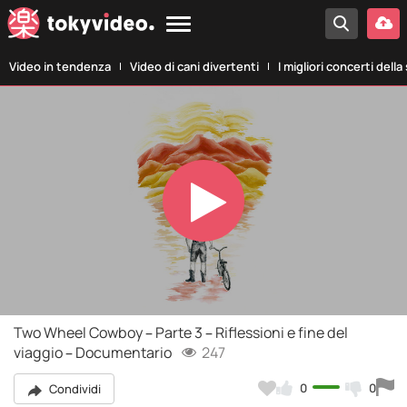
Video in tendenza
Video di cani divertenti
I migliori concerti della
Play
Video
Two Wheel Cowboy – Parte 3 – Riflessioni e fine del
viaggio – Documentario
247
0
0
Condividi