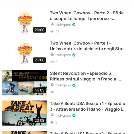
Two Wheel Cowboy – Parte 2 – Sfide
e scoperte lungo il percorso –
Documentario
trulygood
26:00
23
Two Wheel Cowboy – Parte 1 –
Un’avventura in bicicletta negli Stati
Uniti – Documentario
trulygood
26:00
8
Silent Revolution – Episodio 3:
Riflessioni sul viaggio in Francia -
Documentario
trulygood
44:09
1
Take A Seat: USA Season 1 - Episodio
3 - Attraversando l'Idaho - Viaggio in
bicicletta negli Stati Uniti con
trulygood
Dominic Gill – Documentario
22:08
2
Take A Seat: USA Season 1 - Episodio