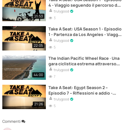
4 - Viaggio seguendo il percorso del
Power River - Viaggio in bicicletta
trulygood
negli Stati Uniti con Dominic Gill –
21:53
3
Documentario
Take A Seat: USA Season 1 - Episodio
1 - Partenza da Los Angeles - Viaggio
in bicicletta negli Stati Uniti con
trulygood
Dominic Gill – Documentario
22:05
5
The Indian Pacific Wheel Race · Una
gara ciclistica estrema attraverso
l’Australia - Documentario
trulygood
44:00
7
Take A Seat: Egypt Season 2 –
Episodio 7 – Riflessioni e addio -
Documentario
trulygood
21:26
5
Commenti