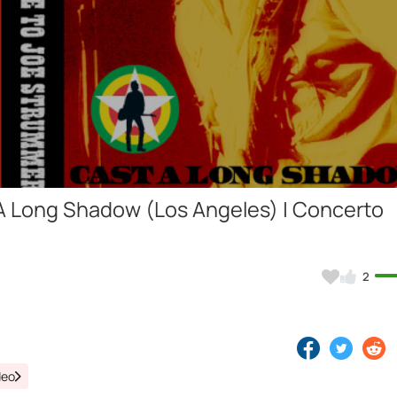
Video
A Long Shadow (Los Angeles) | Concerto
2
deo