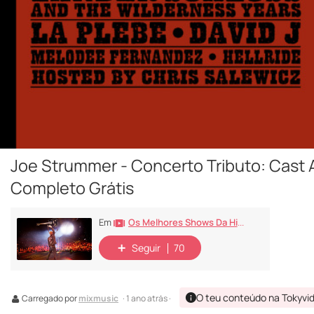
Joe Strummer - Concerto Tributo: Cast 
Completo Grátis
Os Melhores Shows Da História Do Rock
Em
Seguir
70
O teu conteúdo na Tokyvi
Carregado por
mixmusic
· 1 ano atrás ·