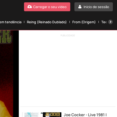
Carregar o seu vídeo
Início de sessão
 em tendência
Reing (Reinado Dublado)
From (Origem)
Teen wolf
PUBLICIDADE
Joe Cocker - Live 1981 |