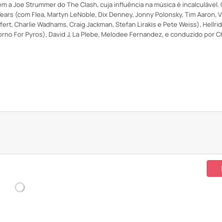
a Joe Strummer do The Clash, cuja influência na música é incalculável.
ars (com Flea, Martyn LeNoble, Dix Denney, Jonny Polonsky, Tim Aaron, V
fert, Charlie Wadhams, Craig Jackman, Stefan Lirakis e Pete Weiss), Hellri
orno For Pyros), David J, La Plebe, Melodee Fernandez, e conduzido por C