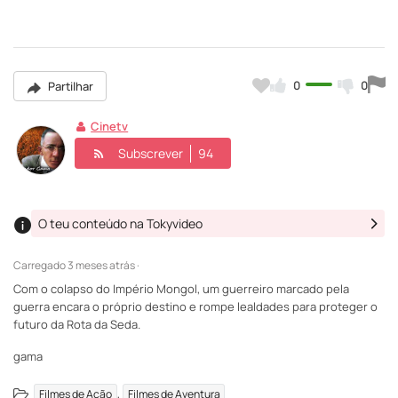
0
0
Partilhar
Cinetv
Subscrever
94
O teu conteúdo na Tokyvideo
Carregado
3 meses atrás ·
Com o colapso do Império Mongol, um guerreiro marcado pela
guerra encara o próprio destino e rompe lealdades para proteger o
futuro da Rota da Seda.
gama
,
Filmes de Ação
Filmes de Aventura