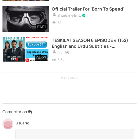
Official Trailer For 'Born To Speed'
Shoreline Ent.
72
01:01
TESKILAT SEASON 6 EPISODE 4 (152)
English and Urdu Subtitles -
youturkish
bilal98
04:27
5,3k
PUBLICIDADE
Comentários
Usuário