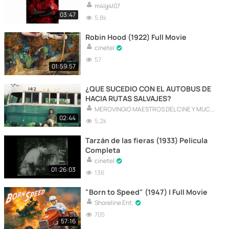
m4lg4l07
03:47
5,8k
Robin Hood (1922) Full Movie
cinetel
57
01:59:57
¿QUE SUCEDIO CON EL AUTOBUS DE
HACIA RUTAS SALVAJES?
MEROVINGIO MAESTROS DEL CINE Y MUCHO MAS
02:44
5,2k
Tarzán de las fieras (1933) Película
Completa
cinetel
01:26:03
136
"Born to Speed" (1947) | Full Movie
Shoreline Ent.
705
57:16