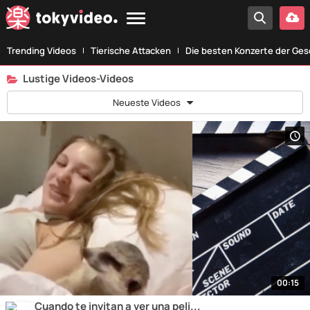
Trending Videos
Tierische Attacken
Die besten Konzerte der Ges
Lustige Videos-Videos
Neueste Videos
00:15
Cuando te invitan a ver una peli...