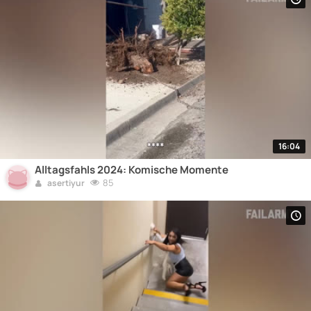
16:04
Alltagsfahls 2024: Komische Momente
85
asertiyur