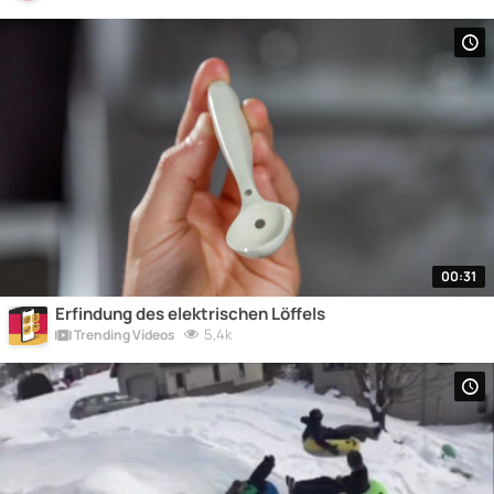
00:31
Erfindung des elektrischen Löffels
5,4k
Trending Videos