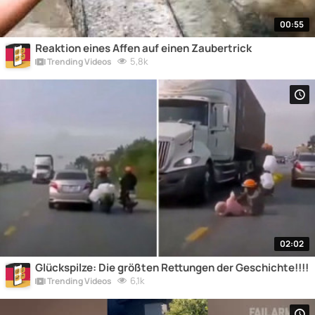
00:55
Reaktion eines Affen auf einen Zaubertrick
5,8k
Trending Videos
02:02
Glückspilze: Die größten Rettungen der Geschichte!!!!
6,1k
Trending Videos