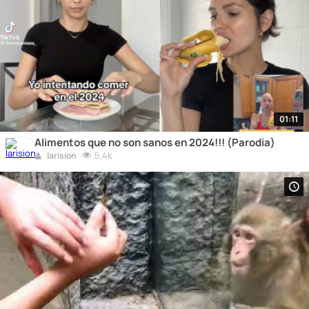
01:11
Alimentos que no son sanos en 2024!!! (Parodia)
5,4k
larision