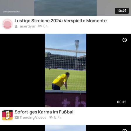
10:49
Lustige Streiche 2024: Verspielte Momente
84
asertiyur
00:15
Sofortiges Karma im Fußball
5,7k
Trending Videos