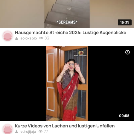
16:39
Hausgemachte Streiche 2024: Lustige Augenblicke
83
soloxsolo
00:58
Kurze Videos von Lachen und lustigen Unfällen
77
vdrcjijaju