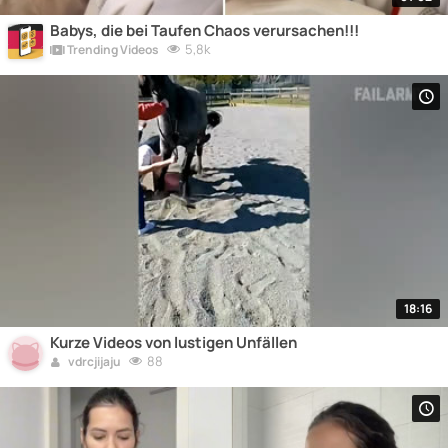
Babys, die bei Taufen Chaos verursachen!!!
5,8k
Trending Videos
18:16
Kurze Videos von lustigen Unfällen
88
vdrcjijaju