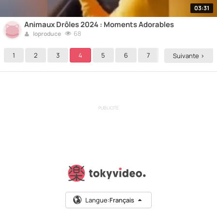
03:31
Animaux Drôles 2024 : Moments Adorables
68
loproduce
1
2
3
4
5
6
7
8
9
Suivante >
PUBLICITÉ
Langue:
Français