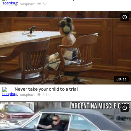
6k
sospisut
00:33
Never take your child to a trial
5,7k
sospisut