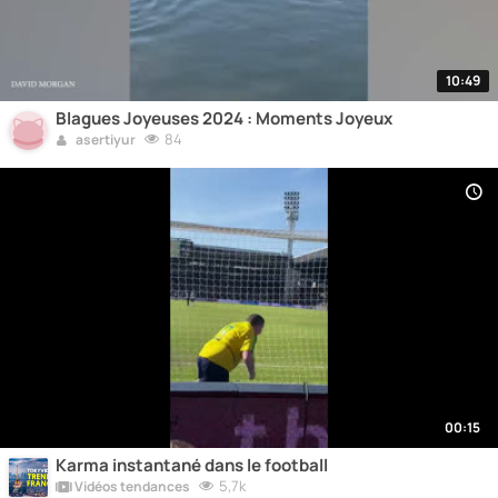
10:49
Blagues Joyeuses 2024 : Moments Joyeux
84
asertiyur
00:15
Karma instantané dans le football
5,7k
Vidéos tendances