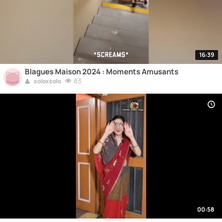
16:39
Blagues Maison 2024 : Moments Amusants
83
soloxsolo
00:58