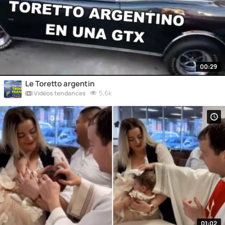
00:29
Le Toretto argentin
5,6k
Vidéos tendances
01:02