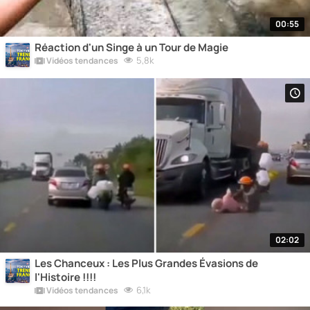
00:55
Réaction d'un Singe à un Tour de Magie
5,8k
Vidéos tendances
02:02
Les Chanceux : Les Plus Grandes Évasions de
l'Histoire !!!!
6,1k
Vidéos tendances