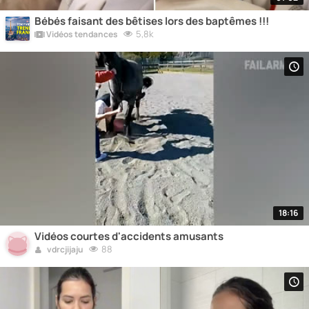
Bébés faisant des bêtises lors des baptêmes !!!
5,8k
Vidéos tendances
18:16
Vidéos courtes d'accidents amusants
88
vdrcjijaju