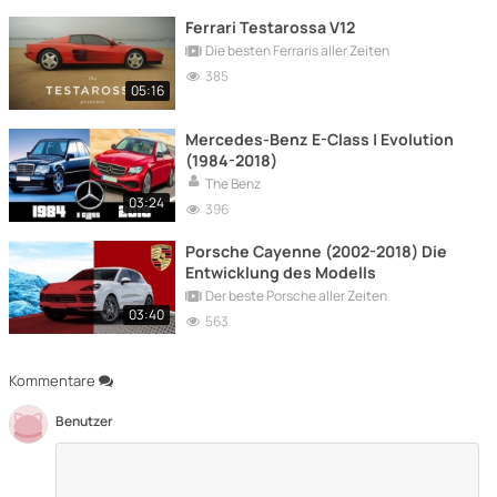
Ferrari Testarossa V12
Die besten Ferraris aller Zeiten
385
05:16
Mercedes-Benz E-Class | Evolution
(1984-2018)
The Benz
03:24
396
Porsche Cayenne (2002-2018) Die
Entwicklung des Modells
Der beste Porsche aller Zeiten
03:40
563
Kommentare
Benutzer