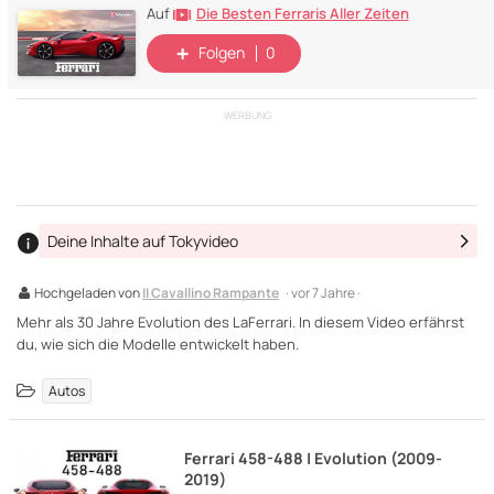
Die Besten Ferraris Aller Zeiten
Auf
Folgen
0
WERBUNG
Deine Inhalte auf Tokyvideo
Hochgeladen von
Il Cavallino Rampante
· vor 7 Jahre ·
Mehr als 30 Jahre Evolution des LaFerrari. In diesem Video erfährst
du, wie sich die Modelle entwickelt haben.
Autos
Ferrari 458-488 | Evolution (2009-
2019)