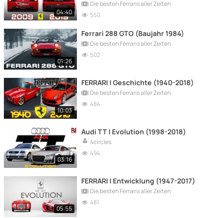
Die besten Ferraris aller Zeiten
04:40
550
Ferrari 288 GTO (Baujahr 1984)
Die besten Ferraris aller Zeiten
502
01:26
FERRARI | Geschichte (1940-2018)
Die besten Ferraris aller Zeiten
484
10:03
Audi TT | Evolution (1998-2018)
4circles
494
03:16
FERRARI | Entwicklung (1947-2017)
Die besten Ferraris aller Zeiten
481
05:55