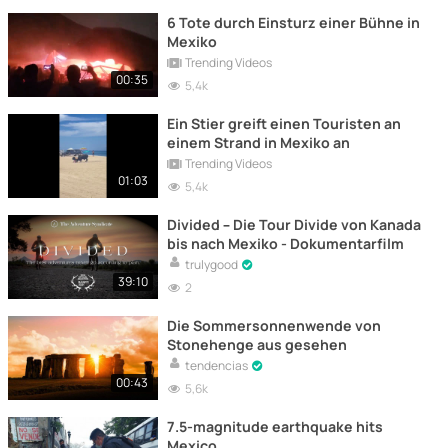
6 Tote durch Einsturz einer Bühne in
Mexiko
Trending Videos
00:35
5,4k
Ein Stier greift einen Touristen an
einem Strand in Mexiko an
Trending Videos
01:03
5,4k
Divided – Die Tour Divide von Kanada
bis nach Mexiko - Dokumentarfilm
trulygood
39:10
2
Die Sommersonnenwende von
Stonehenge aus gesehen
tendencias
00:43
5,6k
7.5-magnitude earthquake hits
Mexico