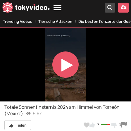
Trending Videos
Tierische Attacken
Die besten Konzerte der Ges
Play
Video
Totale Sonnenfinsternis 2024 am Himmel von Torreón
(Mexiko)
5,6k
7
3
Teilen