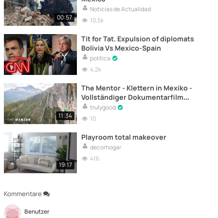
Noticias de Actualidad
00:57
10,5k
Tit for Tat. Expulsion of diplomats
Bolivia Vs Mexico-Spain
politica
4,2k
The Mentor - Klettern in Mexiko -
Vollständiger Dokumentarfilm
online
trulygood
11:34
10
Playroom total makeover
decorhogar
416
19:17
Kommentare
Benutzer