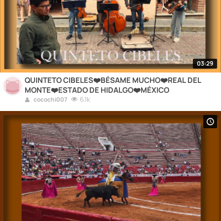
03:29
QUINTETO CIBELES❤️BÉSAME MUCHO❤️REAL DEL
MONTE❤️ESTADO DE HIDALGO❤️MÉXICO
6.1k
cocochi007