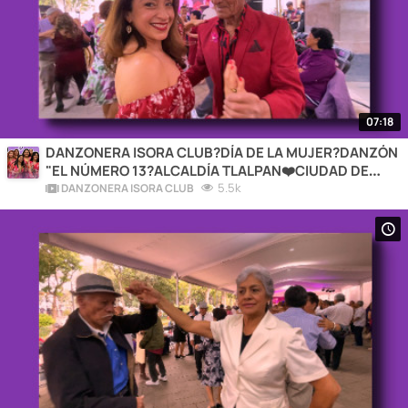
07:18
DANZONERA ISORA CLUB?DÍA DE LA MUJER?DANZÓN
"EL NÚMERO 13?ALCALDÍA TLALPAN❤️CIUDAD DE
MÉXICO?2026
5.5k
DANZONERA ISORA CLUB