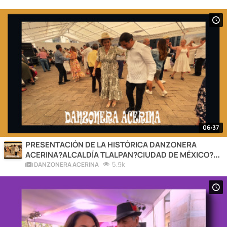
06:37
PRESENTACIÓN DE LA HISTÓRICA DANZONERA
ACERINA?ALCALDÍA TLALPAN?CIUDAD DE MÉXICO?
2026
5.9k
DANZONERA ACERINA