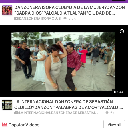
DANZONERA ISORA CLUB?DÍA DE LA MUJER?DANZÓN
"SABRÁ DIOS"?ALCALDÍA TLALPAN?CIUDAD DE
MÉXICO❤️2026
5.5k
DANZONERA ISORA CLUB
05:44
LA INTERNACIONAL DANZONERA DE SEBASTIÁN
CEDILLO?DANZÓN "PALABRAS DE AMOR"?ALCALDÍA
COYOACÁN?CDMX
6k
LA INTERNACIONAL DANZONERA DE SEBASTIÁN CEDILLO
Popular Videos
View all