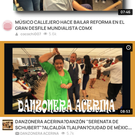
07:46
MÚSICO CALLEJERO HACE BAILAR REFORMA EN EL
GRAN DESFILE MUNDIALISTA CDMX
5.6k
cocochi007
08:53
DANZONERA ACERINA?DANZÓN "SERENATA DE
SCHUBERT"?ALCALDÍA TLALPAN?CIUDAD DE MÉXICO
❤️2026
5.7k
DANZONERA ACERINA