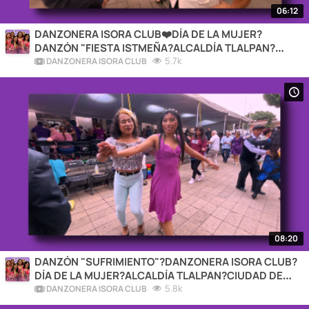
06:12
DANZONERA ISORA CLUB❤️DÍA DE LA MUJER?
DANZÓN "FIESTA ISTMEÑA?ALCALDÍA TLALPAN?
CIUDAD DE MÉXICO?2026
5.7k
DANZONERA ISORA CLUB
08:20
DANZÓN "SUFRIMIENTO"?DANZONERA ISORA CLUB?
DÍA DE LA MUJER?ALCALDÍA TLALPAN?CIUDAD DE
MÉXICO?2026
5.8k
DANZONERA ISORA CLUB