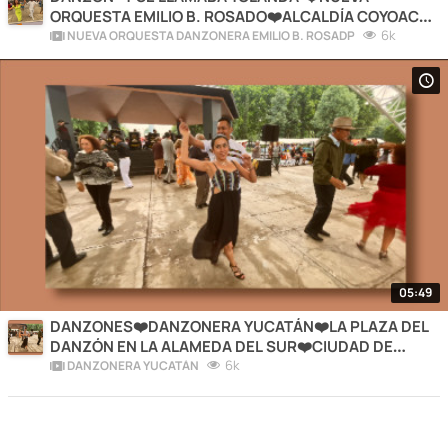
ORQUESTA EMILIO B. ROSADO❤️ALCALDÍA COYOACÁN
❤️CIUDAD DE MÉXICO
6k
NUEVA ORQUESTA DANZONERA EMILIO B. ROSADP
05:49
DANZONES❤️DANZONERA YUCATÁN❤️LA PLAZA DEL
DANZÓN EN LA ALAMEDA DEL SUR❤️CIUDAD DE
MÉXICO
6k
DANZONERA YUCATÁN