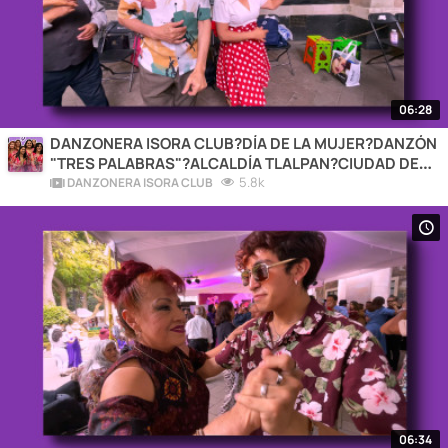
06:28
DANZONERA ISORA CLUB?DÍA DE LA MUJER?DANZÓN
"TRES PALABRAS"?ALCALDÍA TLALPAN?CIUDAD DE
MÉXICO❤️2026
5.8k
DANZONERA ISORA CLUB
06:34