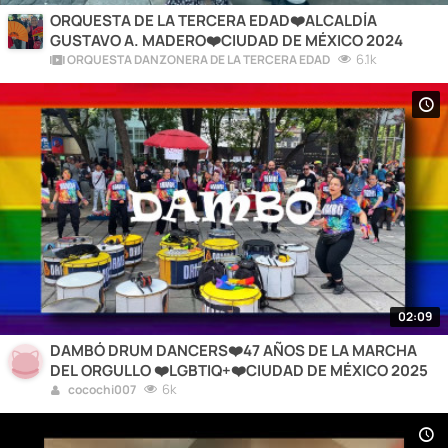
ORQUESTA DE LA TERCERA EDAD❤️ALCALDÍA
GUSTAVO A. MADERO❤️CIUDAD DE MÉXICO 2024
6.1k
ORQUESTA DANZONERA DE LA TERCERA EDAD
02:09
DAMBÓ DRUM DANCERS❤️47 AÑOS DE LA MARCHA
DEL ORGULLO ❤️LGBTIQ+❤️CIUDAD DE MÉXICO 2025
6k
cocochi007