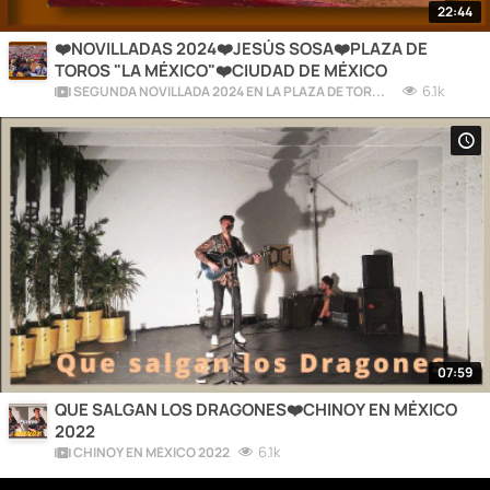
22:44
❤️NOVILLADAS 2024❤️JESÚS SOSA❤️PLAZA DE
TOROS "LA MÉXICO"❤️CIUDAD DE MÉXICO
6.1k
SEGUNDA NOVILLADA 2024 EN LA PLAZA DE TOROS "LA MÉXICO"
07:59
QUE SALGAN LOS DRAGONES❤️CHINOY EN MÉXICO
2022
6.1k
CHINOY EN MÉXICO 2022