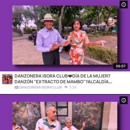
06:07
DANZONERA ISORA CLUB❤️DÍA DE LA MUJER?
DANZÓN "EXTRACTO DE MAMBO"?ALCALDÍA
TLALPAN?CIUDAD DE MÉXICO
5.8k
DANZONERA ISORA CLUB