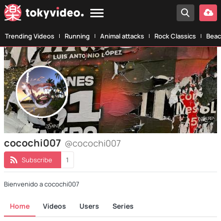
Trending Videos
Running
Animal attacks
Rock Classics
Beac
cocochi007
@cocochi007
Subscribe
1
Bienvenido a cocochi007
Home
Videos
Users
Series