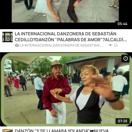
05:44
LA INTERNACIONAL DANZONERA DE SEBASTIÁN
CEDILLO?DANZÓN "PALABRAS DE AMOR"?ALCALDÍA
COYOACÁN?CDMX
6k
LA INTERNACIONAL DANZONERA DE SEBASTIÁN CEDILLO
07:25
DANZÓN "Y SE LLAMABA YOLANDA"❤️NUEVA