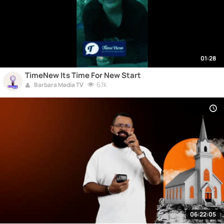
01:28
TimeNew Its Time For New Start
6,1k
Barbara Media TV
06:22:05