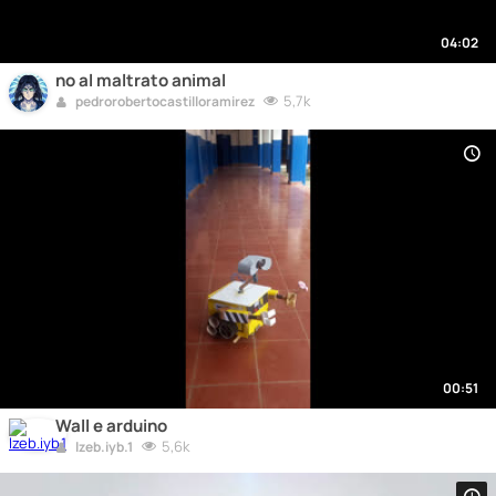
04:02
no al maltrato animal
5,7k
pedrorobertocastilloramirez
00:51
Wall e arduino
5,6k
lzeb.iyb.1