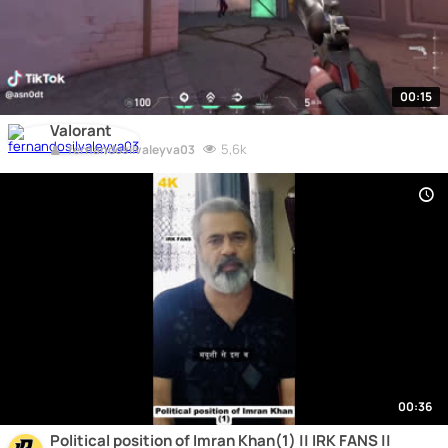
00:15
Valorant
5,6k
fernandosilvaleyva03
00:36
Political position of Imran Khan(1) || IRK FANS ||