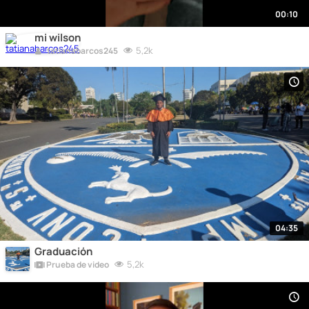
00:10
mi wilson
5,2k
tatianabarcos245
04:35
Graduación
5,2k
Prueba de video