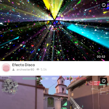
00:52
Efecto Disco
5,5k
archester80