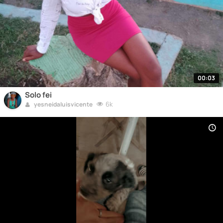
00:03
Solo fei
6k
yesneidaluisvicente