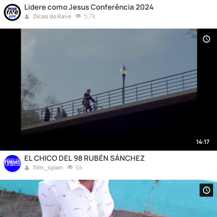
Lidere como Jesus Conferência 2024
5,7k
Dicas do Rave
14:17
EL CHICO DEL 98 RUBÉN SÁNCHEZ
6k
film_spian