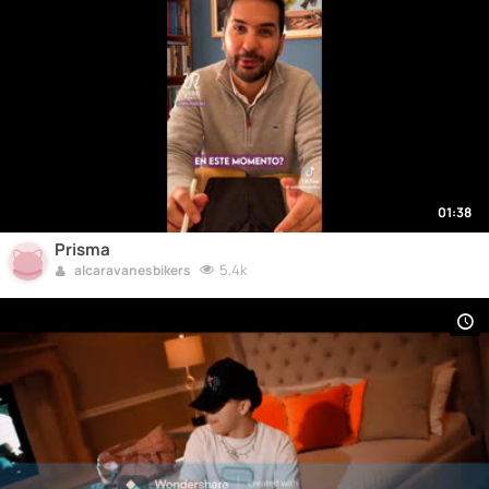
01:38
Prisma
5,4k
alcaravanesbikers