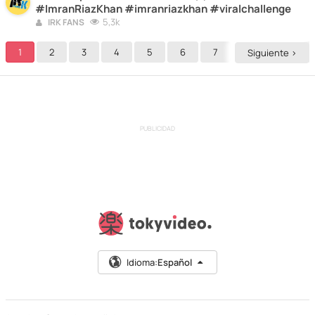
#ImranRiazKhan #imranriazkhan #viralchallenge
5,3k
IRK FANS
1
2
3
4
5
6
7
8
9
Siguiente >
PUBLICIDAD
Idioma:
Español