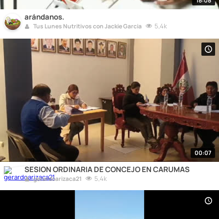
18:08
arándanos.
5,4k
Tus Lunes Nutritivos con Jackie Garcia
00:07
SESION ORDINARIA DE CONCEJO EN CARUMAS
5,4k
gerardoarizaca21