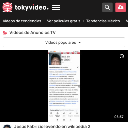
Vídeos de tendencias
Ver películas gratis
Tendencias México
V
Vídeos de Anuncios TV
Vídeos populares
05:37
Jesús Fabrizio leyendo en wikipedia 2