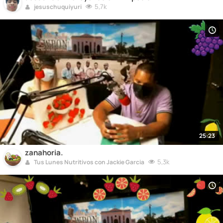
5,7k
jesuschuquiyuri
25:23
zanahoria.
5,3k
Tus Lunes Nutritivos con Jackie Garcia