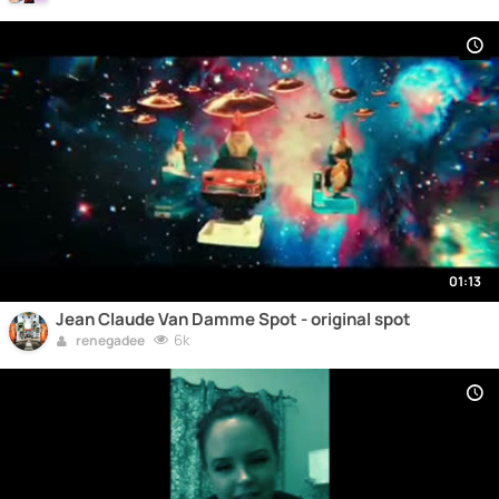
01:13
Jean Claude Van Damme Spot - original spot
6k
renegadee