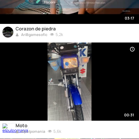
03:17
Corazon de piedra
5,2k
AriBgamesofic
00:31
Moto
5,6k
elpulpomania