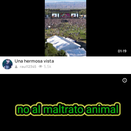
01:19
Una hermosa vista
5,5k
raul12345