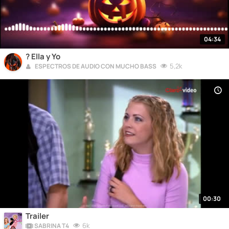
04:34
? Ella y Yo
5,2k
ESPECTROS DE AUDIO CON MUCHO BASS
00:30
Trailer
6k
SABRINA T4