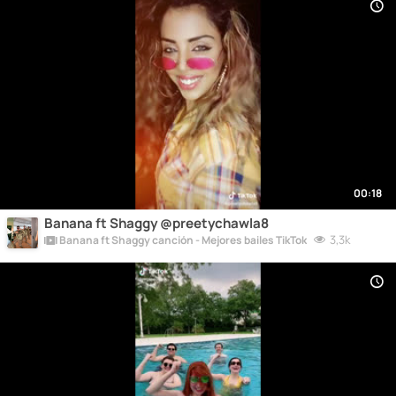
00:18
Banana ft Shaggy @preetychawla8
3,3k
Banana ft Shaggy canción - Mejores bailes TikTok