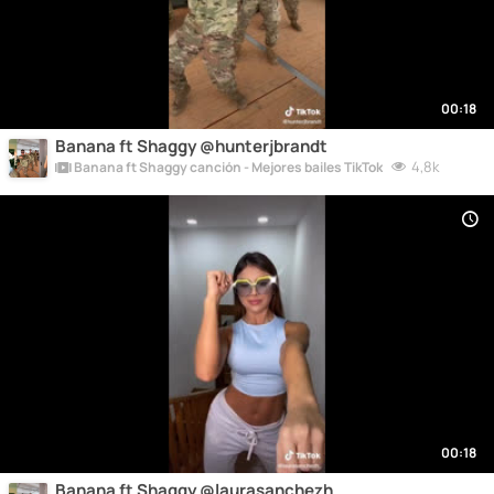
00:18
Banana ft Shaggy @hunterjbrandt
4,8k
Banana ft Shaggy canción - Mejores bailes TikTok
00:18
Banana ft Shaggy @laurasanchezh_