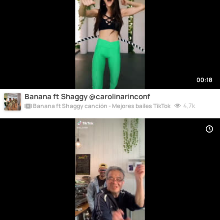
00:18
Banana ft Shaggy @carolinarinconf
4,7k
Banana ft Shaggy canción - Mejores bailes TikTok