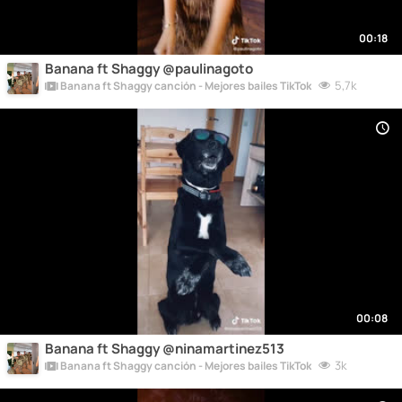
00:18
Banana ft Shaggy @paulinagoto
5,7k
Banana ft Shaggy canción - Mejores bailes TikTok
00:08
Banana ft Shaggy @ninamartinez513
3k
Banana ft Shaggy canción - Mejores bailes TikTok