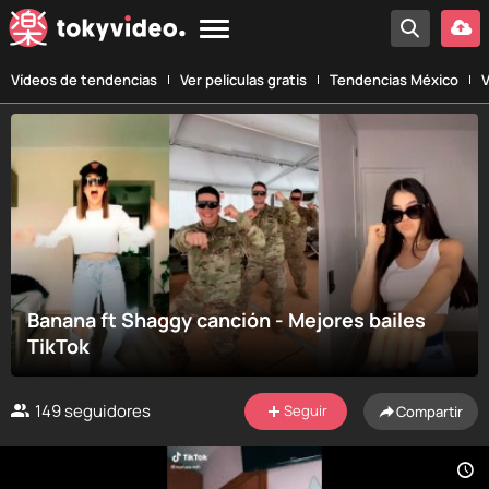
Vídeos de tendencias
Ver películas gratis
Tendencias México
V
Banana ft Shaggy canción - Mejores bailes
TikTok
149
seguidores
Seguir
Compartir