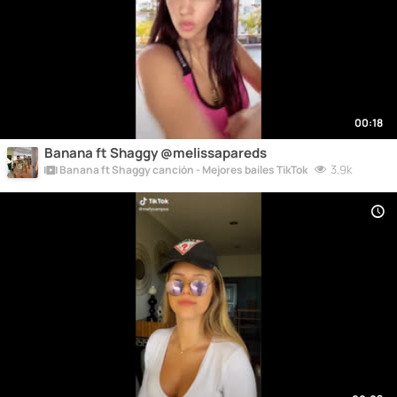
00:18
Banana ft Shaggy @melissapareds
3,9k
Banana ft Shaggy canción - Mejores bailes TikTok