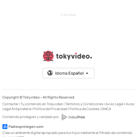
PUBLICIDAD
Idioma:
Español
Copyright © Tokyvideo –
All Rights Reserved
Contactar
|
Tu contenido en Tokyvideo
|
Términos y Condiciones
|
Aviso Legal
|
Aviso
Legal Antipiratería
|
Política de Privacidad
|
Política de Cookies
|
DMCA
Contenido protegido y validado por
Padresprotegen.com
Crea un ambiente digital apropiado para tus hijos mediante el filtrado de contenido