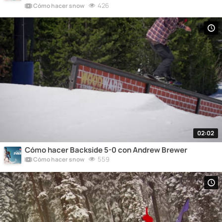
426
Cómo hacer snow
02:02
Cómo hacer Backside 5-0 con Andrew Brewer
559
Cómo hacer snow