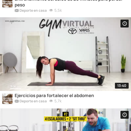
peso
5,5k
Deporte en casa
13:40
Ejercicios para fortalecer el abdomen
5,7k
Deporte en casa