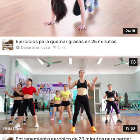
24:18
Ejercicios para quemar grasas en 25 minutos
5,7k
Deporte en casa
19:53
Entrenamiento aeróbico de 20 minutos para perder