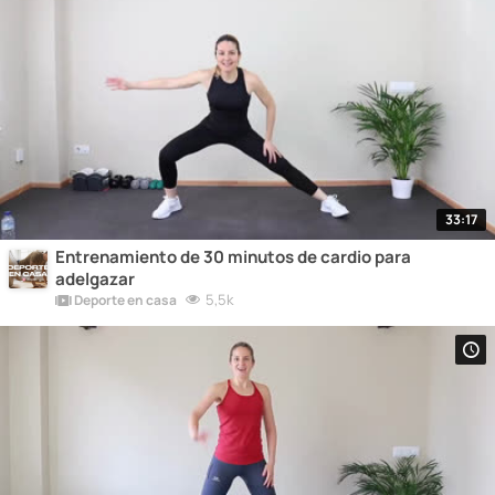
33:17
Entrenamiento de 30 minutos de cardio para
adelgazar
5,5k
Deporte en casa