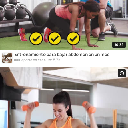
10:38
Entrenamiento para bajar abdomen en un mes
5,7k
Deporte en casa