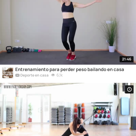
21:46
Entrenamiento para perder peso bailando en casa
6,1k
Deporte en casa