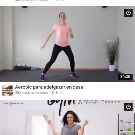
30:35
Aerobic para adelgazar en casa
5,6k
Deporte en casa