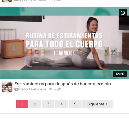
12:20
Estiramientos para después de hacer ejercicio
5,9k
Deporte en casa
1
2
3
4
5
Siguiente >