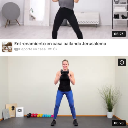
06:23
Entrenamiento en casa bailando Jerusalema
6k
Deporte en casa
06:28