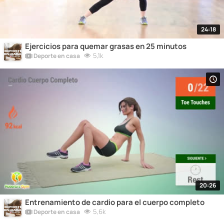
24:18
Ejercicios para quemar grasas en 25 minutos
5,1k
Deporte en casa
20:26
Entrenamiento de cardio para el cuerpo completo
5,6k
Deporte en casa