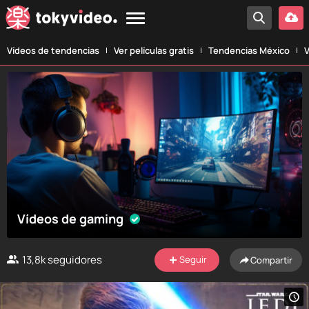
Vídeos de tendencias
Ver películas gratis
Tendencias México
V
Vídeos de gaming
13,8k
seguidores
Seguir
Compartir