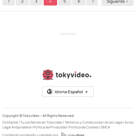
1
2
3
4
5
6
7
8
9
Siguiente >
PUBLICIDAD
Idioma:
Español
Copyright © Tokyvideo –
All Rights Reserved
Contactar
|
Tu contenido en Tokyvideo
|
Términos y Condiciones
|
Aviso Legal
|
Aviso
Legal Antipiratería
|
Política de Privacidad
|
Política de Cookies
|
DMCA
Contenido protegido y validado por