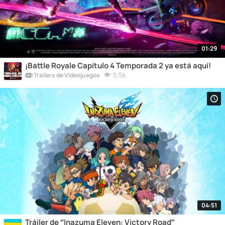
01:29
¡Battle Royale Capítulo 4 Temporada 2 ya está aquí!
5,5k
Trailers de Videojuegos
04:51
Tráiler de “Inazuma Eleven: Victory Road”