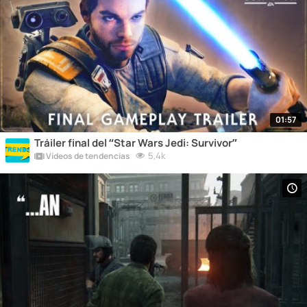
01:57
Tráiler final del “Star Wars Jedi: Survivor”
5,4k
Vídeos de tendencias