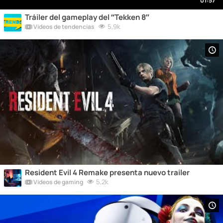
01:57
Tráiler del gameplay del “Tekken 8”
5,9k
Vídeos de tendencias
Resident Evil 4 Remake presenta nuevo trailer
5,2k
Vídeos de gaming