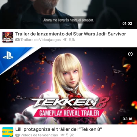
01:02
Trailer de lanzamiento del Star Wars Jedi: Survivor
6,1k
Trailers de Videojuegos
02:18
Lilli protagoniza el tráiler del “Tekken 8”
5,9k
Vídeos de tendencias