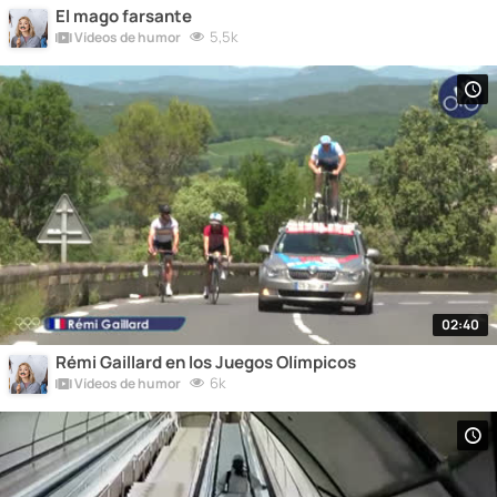
El mago farsante
5,5k
Vídeos de humor
02:40
Rémi Gaillard en los Juegos Olímpicos
6k
Vídeos de humor