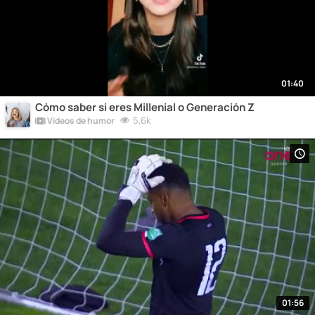
01:40
Cómo saber si eres Millenial o Generación Z
5,6k
Vídeos de humor
01:56