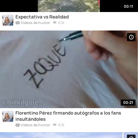
00:11
Expectativa vs Realidad
6,1k
Vídeos de humor
00:21
Florentino Pérez firmando autógrafos a los fans
insultándoles
6,1k
Vídeos de humor