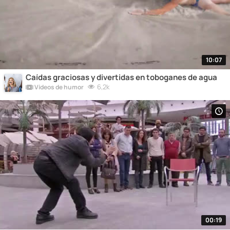
10:07
Caídas graciosas y divertidas en toboganes de agua
6,2k
Vídeos de humor
00:19