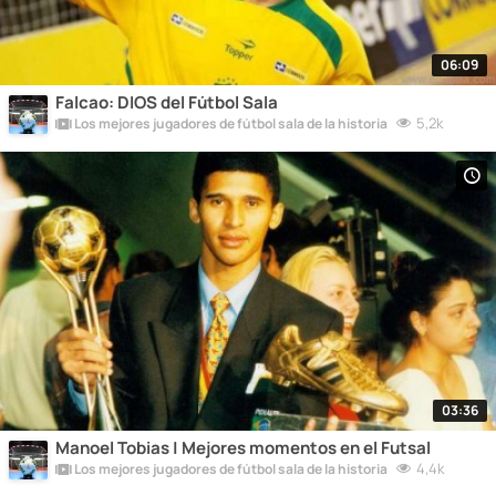
06:09
Falcao: DIOS del Fútbol Sala
5,2k
Los mejores jugadores de fútbol sala de la historia
03:36
Manoel Tobias | Mejores momentos en el Futsal
4,4k
Los mejores jugadores de fútbol sala de la historia