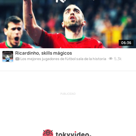
06:36
Ricardinho, skills mágicos
5,3k
Los mejores jugadores de fútbol sala de la historia
PUBLICIDAD