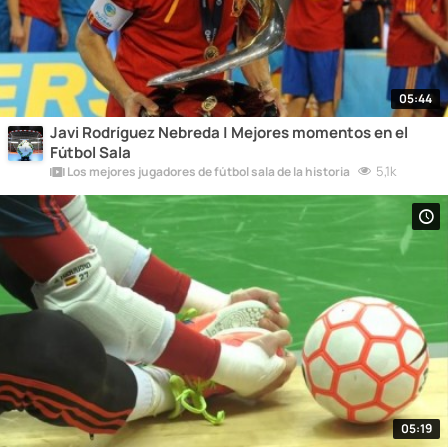
05:44
Javi Rodríguez Nebreda | Mejores momentos en el
Fútbol Sala
5,1k
Los mejores jugadores de fútbol sala de la historia
05:19