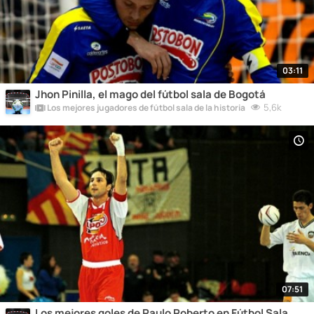
03:11
Jhon Pinilla, el mago del fútbol sala de Bogotá
5,6k
Los mejores jugadores de fútbol sala de la historia
07:51
Los mejores goles de Paulo Roberto en Fútbol Sala