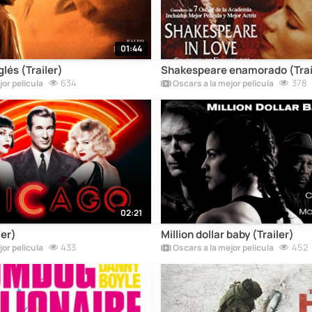
01:44
glés (Trailer)
Shakespeare enamorado (Trai
634
378
or película
Oscars a la mejor película
02:21
ler)
Million dollar baby (Trailer)
433
452
or película
Oscars a la mejor película