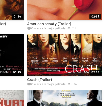
01:34
02:59
ler)
American beauty (Trailer)
411
Oscars a la mejor película
02:25
02:28
Crash (Trailer)
534
Oscars a la mejor película