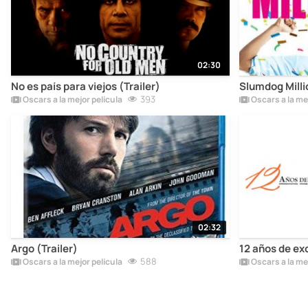
02:30
No es país para viejos (Trailer)
Slumdog Millio
393
Oscars a la mejor película
Oscars a la mej
02:32
Argo (Trailer)
12 años de exc
588
Oscars a la mejor película
Oscars a la mej