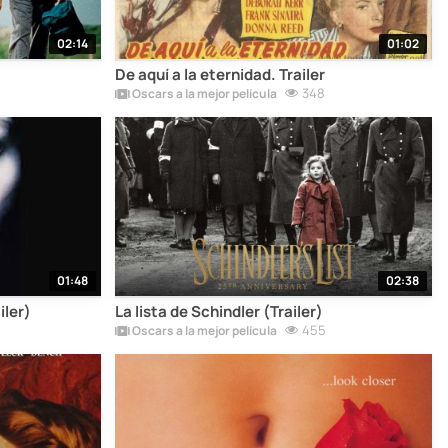
02:14
01:02
De aquí a la eternidad. Trailer
348
Oscars a la mejor película
01:48
02:38
iler)
La lista de Schindler (Trailer)
455
Oscars a la mejor película