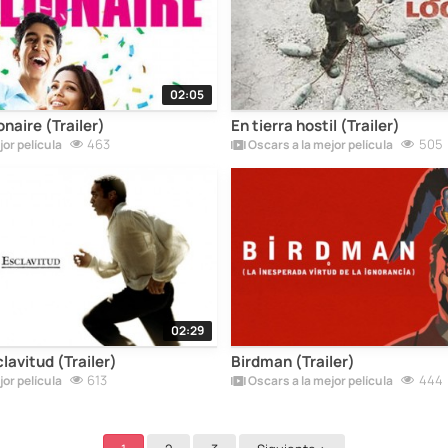
02:05
naire (Trailer)
En tierra hostil (Trailer)
463
505
or película
Oscars a la mejor película
02:29
lavitud (Trailer)
Birdman (Trailer)
613
444
or película
Oscars a la mejor película