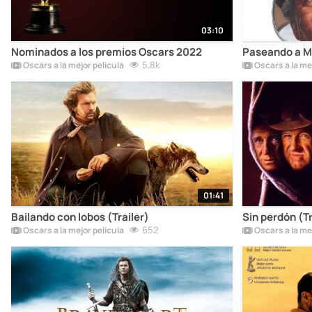
03:10
Nominados a los premios Oscars 2022
Paseando a Mis
5,8k
Oscars a la mejor película
Oscars a la mej
01:41
Bailando con lobos (Trailer)
Sin perdón (Tr
652
Oscars a la mejor película
Oscars a la mej