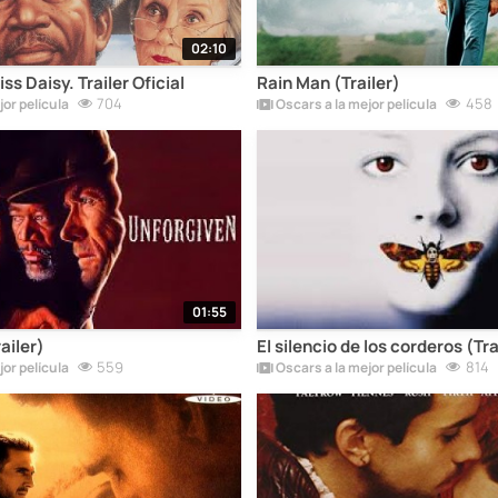
02:10
s Daisy. Trailer Oficial
Rain Man (Trailer)
704
458
or película
Oscars a la mejor película
01:55
ailer)
El silencio de los corderos (Tra
559
814
or película
Oscars a la mejor película