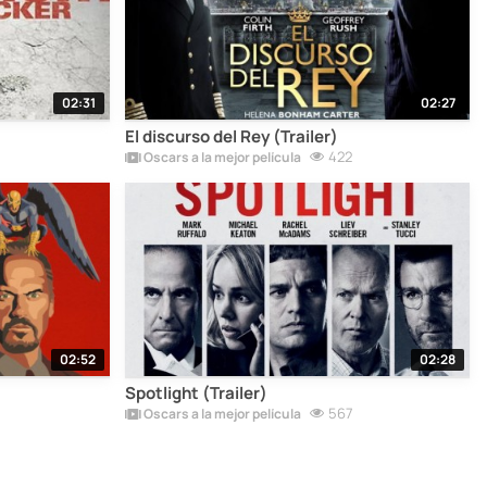
02:31
02:27
El discurso del Rey (Trailer)
422
Oscars a la mejor película
02:52
02:28
Spotlight (Trailer)
567
Oscars a la mejor película