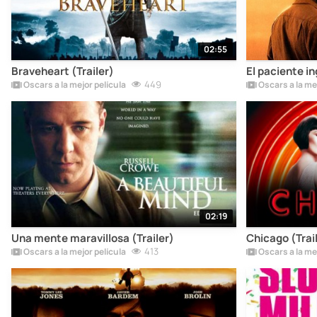
02:55
Braveheart (Trailer)
El paciente in
449
Oscars a la mejor película
Oscars a la mej
02:19
Una mente maravillosa (Trailer)
Chicago (Trai
413
Oscars a la mejor película
Oscars a la mej