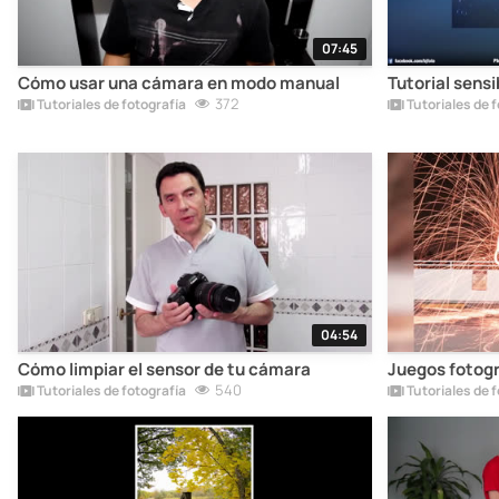
07:45
Cómo usar una cámara en modo manual
Tutorial sensi
372
Tutoriales de fotografía
Tutoriales de f
04:54
Cómo limpiar el sensor de tu cámara
Juegos fotogr
540
Tutoriales de fotografía
Tutoriales de f