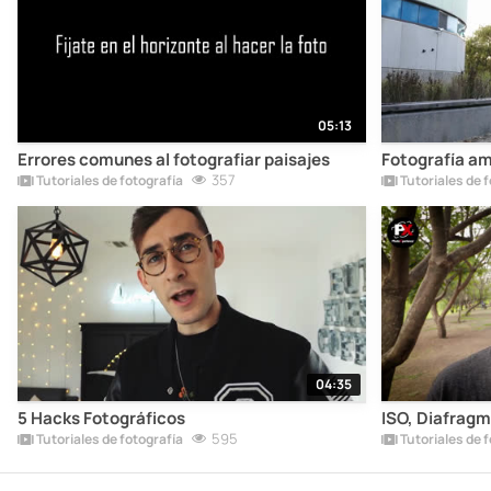
05:13
Errores comunes al fotografiar paisajes
Fotografía a
357
Tutoriales de fotografía
Tutoriales de f
04:35
5 Hacks Fotográficos
ISO, Diafragma
595
Tutoriales de fotografía
Tutoriales de f