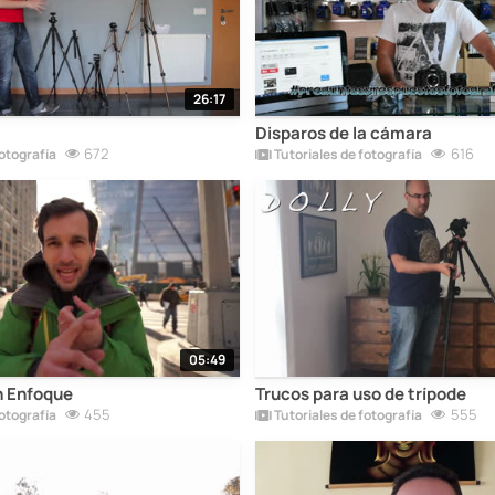
26:17
Disparos de la cámara
672
616
otografía
Tutoriales de fotografía
05:49
n Enfoque
Trucos para uso de trípode
455
555
otografía
Tutoriales de fotografía