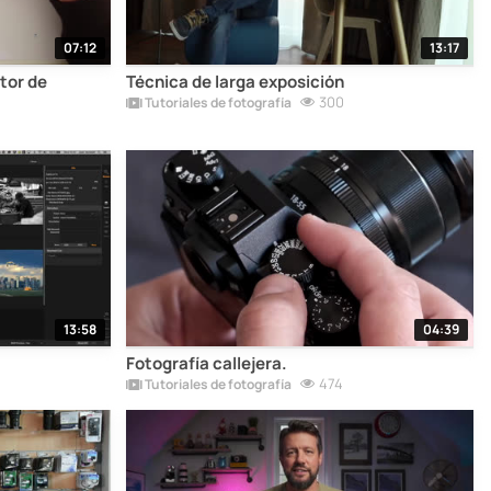
07:12
13:17
tor de
Técnica de larga exposición
300
Tutoriales de fotografía
13:58
04:39
Fotografía callejera.
474
Tutoriales de fotografía