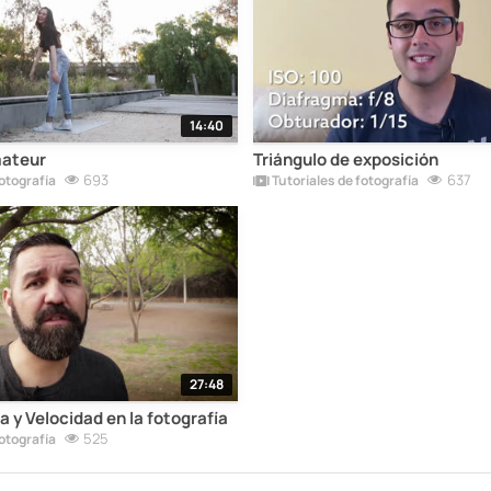
14:40
mateur
Triángulo de exposición
693
637
otografía
Tutoriales de fotografía
27:48
 y Velocidad en la fotografía
525
otografía