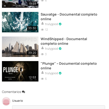
6
19:59
Sauvatge - Documental completo
online
trulygood
33:30
12
WindShipped - Documental
completo online
trulygood
39:20
3
"Plunge" – Documental completo
online
trulygood
12:53
6
Comentarios
Usuario