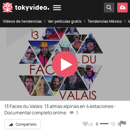
Vídeos de tendencias
Ver películas gratis
Tendencias México
V
Play
Video
13 Faces du Valais: 13 almas alpinas en 4 estaciones -
Documental completo online
3
0
0
Compártelo