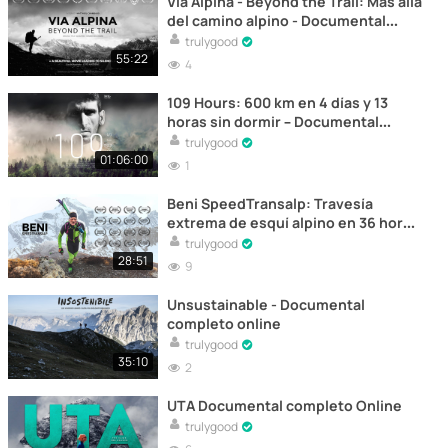
Via Alpina - Beyond the Trail: Más allá
del camino alpino - Documental
completo online
trulygood
55:22
4
109 Hours: 600 km en 4 días y 13
horas sin dormir – Documental
completo online
trulygood
01:06:00
1
Beni SpeedTransalp: Travesía
extrema de esquí alpino en 36 horas
- Documental completo online
trulygood
28:51
9
Unsustainable - Documental
completo online
trulygood
35:10
2
UTA Documental completo Online
trulygood