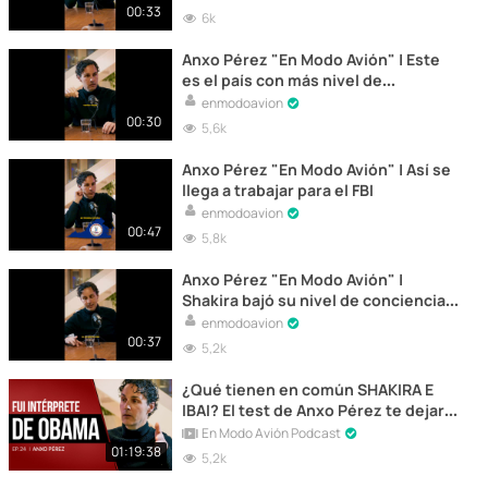
00:33
6k
Anxo Pérez "En Modo Avión" | Este
es el país con más nivel de
conciencia
enmodoavion
00:30
5,6k
Anxo Pérez "En Modo Avión" | Así se
llega a trabajar para el FBI
enmodoavion
00:47
5,8k
Anxo Pérez "En Modo Avión" |
Shakira bajó su nivel de conciencia
por Piqué
enmodoavion
00:37
5,2k
¿Qué tienen en común SHAKIRA E
IBAI? El test de Anxo Pérez te dejará
EN SHOCK | En Modo Avión #24
En Modo Avión Podcast
01:19:38
5,2k