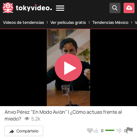
Vídeos de tendencias
Ver películas gratis
Tendencias México
V
Play
Video
Anxo Pérez "En Modo Avión" | ¿Cómo actuas frente al
miedo?
5,2k
0
0
Compártelo