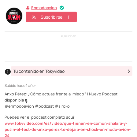
Enmodoavion
Suscribirse
11
PUBLICIDAD
Tu contenido en Tokyvideo
Subido
hace 1 año ·
Anxo Pérez: ¿Cómo actuas frente al miedo? | Nuevo Podcast
disponible
🎙️
#enmodoavion #podcast #siroko
Puedes ver el podcast completo aquí:
www.tokyvideo.com/es/video/que-tienen-en-comun-shakira-y-
putin-el-test-de-anxo-perez-te-dejara-en-shock-en-modo-avion-
24