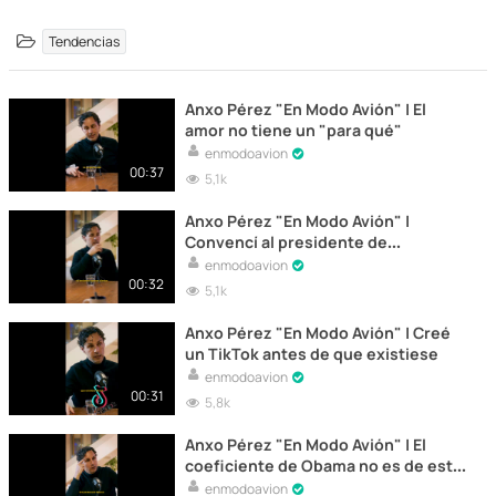
Tendencias
Anxo Pérez "En Modo Avión" | El
amor no tiene un "para qué"
enmodoavion
00:37
5,1k
Anxo Pérez "En Modo Avión" |
Convencí al presidente de
Telefónica
enmodoavion
00:32
5,1k
Anxo Pérez "En Modo Avión" | Creé
un TikTok antes de que existiese
enmodoavion
00:31
5,8k
Anxo Pérez "En Modo Avión" | El
coeficiente de Obama no es de este
mundo
enmodoavion