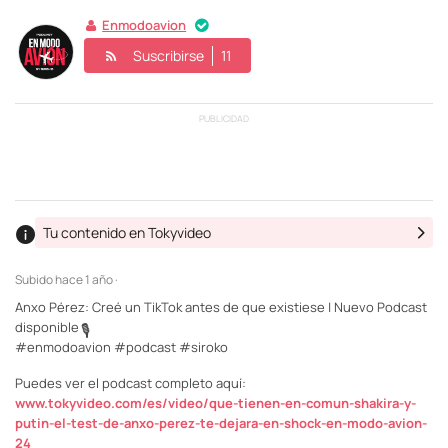
Enmodoavion
Suscribirse
11
PUBLICIDAD
Tu contenido en Tokyvideo
Subido
hace 1 año ·
Anxo Pérez: Creé un TikTok antes de que existiese | Nuevo Podcast
disponible
🎙️
#enmodoavion #podcast #siroko
Puedes ver el podcast completo aquí:
www.tokyvideo.com/es/video/que-tienen-en-comun-shakira-y-
putin-el-test-de-anxo-perez-te-dejara-en-shock-en-modo-avion-
24