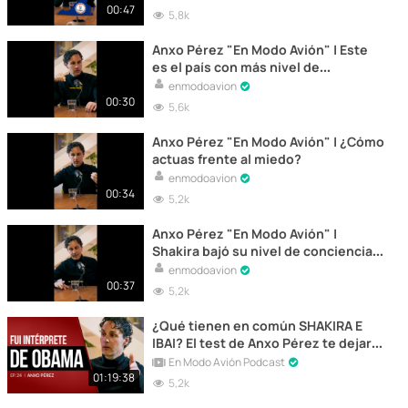
00:47
5,8k
Anxo Pérez "En Modo Avión" | Este
es el país con más nivel de
conciencia
enmodoavion
00:30
5,6k
Anxo Pérez "En Modo Avión" | ¿Cómo
actuas frente al miedo?
enmodoavion
00:34
5,2k
Anxo Pérez "En Modo Avión" |
Shakira bajó su nivel de conciencia
por Piqué
enmodoavion
00:37
5,2k
¿Qué tienen en común SHAKIRA E
IBAI? El test de Anxo Pérez te dejará
EN SHOCK | En Modo Avión #24
En Modo Avión Podcast
01:19:38
5,2k