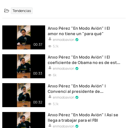
Tendencias
Anxo Pérez "En Modo Avión" | El
amor no tiene un "para qué"
enmodoavion
00:37
5,1k
Anxo Pérez "En Modo Avión" | El
coeficiente de Obama no es de este
mundo
enmodoavion
00:33
6k
Anxo Pérez "En Modo Avión" |
Convencí al presidente de
Telefónica
enmodoavion
00:32
5,1k
Anxo Pérez "En Modo Avión" | Así se
llega a trabajar para el FBI
enmodoavion