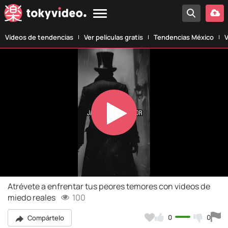
Vídeos de tendencias
Ver películas gratis
Tendencias México
V
Play
Video
Atrévete a enfrentar tus peores temores con videos de
miedo reales
100
0
0
Compártelo