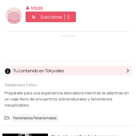
Miedik
Suscribirse
0
PUBLICIDAD
Tu contenido en Tokyvideo
Subido
hace 2 años ·
Prepárate para una experiencia aterradora mientras te adentras en
un viaje lleno de encuentros sobrenaturales y fenómenos
inexplicables.
Fenómenos Paranormales