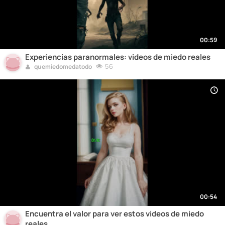
00:59
Experiencias paranormales: videos de miedo reales
56
quemiedomedatodo
00:54
Encuentra el valor para ver estos videos de miedo
reales