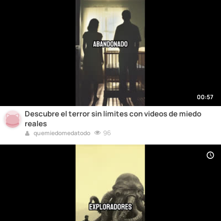
00:57
Descubre el terror sin límites con videos de miedo
reales
96
quemiedomedatodo