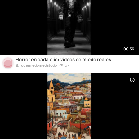
00:56
Horror en cada clic: videos de miedo reales
57
quemiedomedatodo