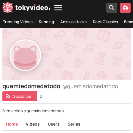
Trending Videos
Running
Animal attacks
Rock Classics
Beac
quemiedomedatodo
@quemiedomedatodo
Subscribe
0
Bienvenido a quemiedomedatodo
Home
Videos
Users
Series