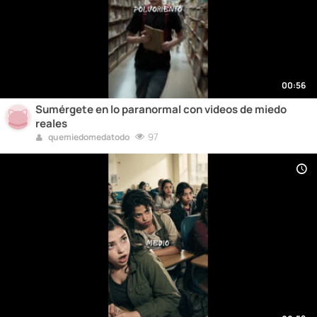
00:56
Sumérgete en lo paranormal con videos de miedo
reales
97
quemiedomedatodo