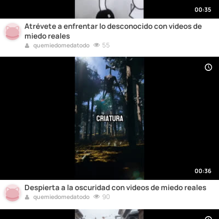
00:35
Atrévete a enfrentar lo desconocido con videos de
miedo reales
55
quemiedomedatodo
00:36
Despierta a la oscuridad con videos de miedo reales
90
quemiedomedatodo