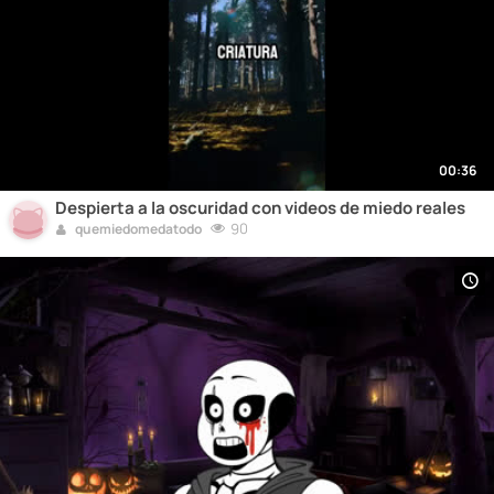
00:36
Despierta a la oscuridad con videos de miedo reales
90
quemiedomedatodo