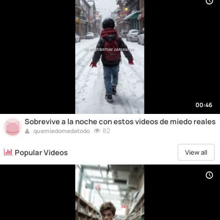
00:46
Sobrevive a la noche con estos videos de miedo reales
82
quemiedomedatodo
Popular Videos
View all