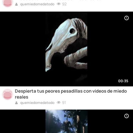
92
quemiedomedatodo
00:35
Despierta tus peores pesadillas con videos de miedo
reales
91
quemiedomedatodo