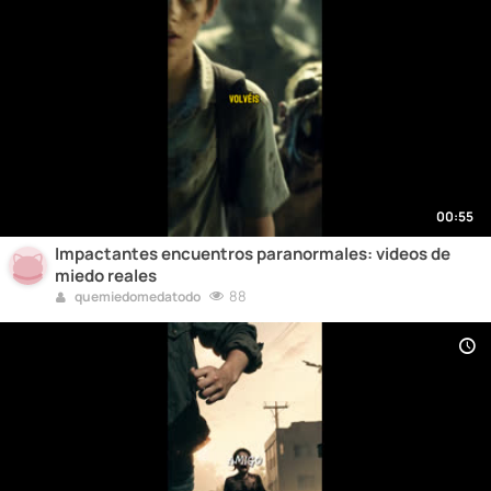
00:55
Impactantes encuentros paranormales: videos de
miedo reales
88
quemiedomedatodo