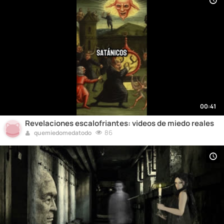
00:41
Revelaciones escalofriantes: videos de miedo reales
86
quemiedomedatodo