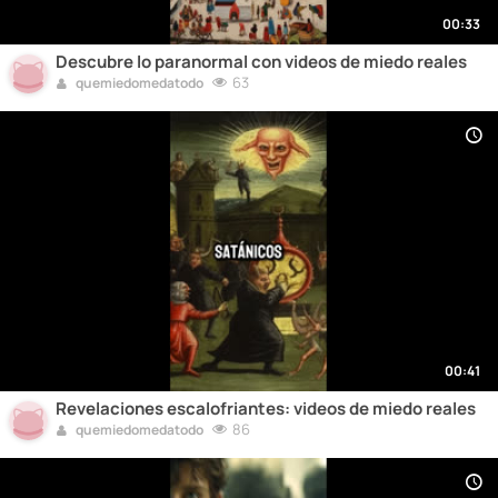
00:33
Descubre lo paranormal con videos de miedo reales
63
quemiedomedatodo
00:41
Revelaciones escalofriantes: videos de miedo reales
86
quemiedomedatodo