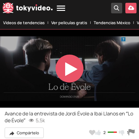
Vídeos de tendencias
Ver películas gratis
Tendencias México
V
Play
Video
Avance de la entrevista de Jordi Évole a Ibai Llanos en “Lo
de Évole”
5,5k
2
1
Compártelo