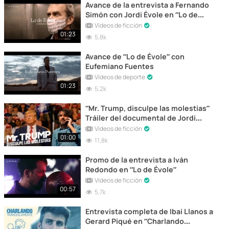
Avance de la entrevista a Fernando
Simón con Jordi Évole en “Lo de
Évole”
Vídeos de ficción
01:23
5,8k
Avance de “Lo de Évole” con
Eufemiano Fuentes
Vídeos de deporte
01:23
5,2k
“Mr. Trump, disculpe las molestias”
Tráiler del documental de Jordi
Évole
Vídeos de ficción
01:00
11,8k
Promo de la entrevista a Iván
Redondo en “Lo de Évole”
Vídeos de ficción
00:57
5,7k
Entrevista completa de Ibai Llanos a
Gerard Piqué en “Charlando