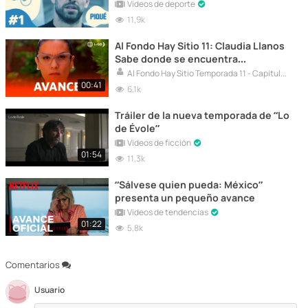
Tranquilamente”
Vídeos de deporte
11,9k
Al Fondo Hay Sitio 11: Claudia Llanos
Sabe donde se encuentra
Franchesca Maldini (AVANCE)
Al Fondo Hay Sitio Temporada 11 - Capítulos Completos HD
00:41
6,1k
Tráiler de la nueva temporada de “Lo
de Évole”
Vídeos de ficción
01:54
11,3k
“Sálvese quien pueda: México”
presenta un pequeño avance
Vídeos de tendencias
01:22
5,8k
Comentarios
Usuario