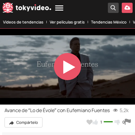
Vídeos de tendencias
Ver películas gratis
Tendencias México
V
Play
Video
Avance de “Lo de Évole” con Eufemiano Fuentes
5,2k
1
0
Compártelo