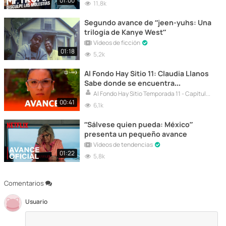
01:00
11,8k
Segundo avance de “jeen-yuhs: Una
trilogía de Kanye West”
Vídeos de ficción
01:18
5,2k
Al Fondo Hay Sitio 11: Claudia Llanos
Sabe donde se encuentra
Franchesca Maldini (AVANCE)
Al Fondo Hay Sitio Temporada 11 - Capítulos Completos HD
00:41
6,1k
“Sálvese quien pueda: México”
presenta un pequeño avance
Vídeos de tendencias
01:22
5,8k
Comentarios
Usuario