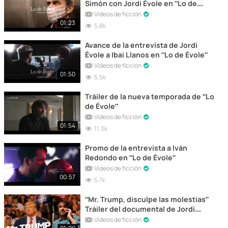
Simón con Jordi Évole en “Lo de
Évole”
Vídeos de ficción
01:23
5,8k
Avance de la entrevista de Jordi
Évole a Ibai Llanos en “Lo de Évole”
Vídeos de ficción
01:50
5,5k
Tráiler de la nueva temporada de “Lo
de Évole”
Vídeos de ficción
01:54
11,3k
Promo de la entrevista a Iván
Redondo en “Lo de Évole”
Vídeos de ficción
00:57
5,7k
“Mr. Trump, disculpe las molestias”
Tráiler del documental de Jordi
Évole
Vídeos de ficción