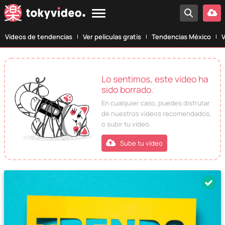
Vídeos de tendencias
Ver películas gratis
Tendencias México
V
Lo sentimos, este vídeo ha
sido borrado.
En cualquier caso, puedes disfrutar
de nuestros vídeos recomendados,
o subir tu vídeo.
Sube tu vídeo